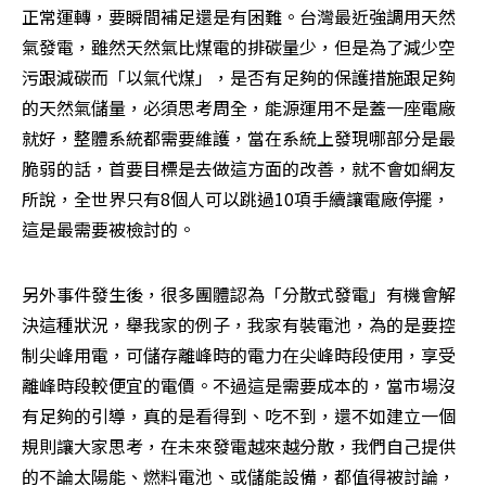
正常運轉，要瞬間補足還是有困難。台灣最近強調用天然
氣發電，雖然天然氣比煤電的排碳量少，但是為了減少空
污跟減碳而「以氣代煤」，是否有足夠的保護措施跟足夠
的天然氣儲量，必須思考周全，能源運用不是蓋一座電廠
就好，整體系統都需要維護，當在系統上發現哪部分是最
脆弱的話，首要目標是去做這方面的改善，就不會如網友
所說，全世界只有8個人可以跳過10項手續讓電廠停擺，
這是最需要被檢討的。 
另外事件發生後，很多團體認為「分散式發電」有機會解
決這種狀況，舉我家的例子，我家有裝電池，為的是要控
制尖峰用電，可儲存離峰時的電力在尖峰時段使用，享受
離峰時段較便宜的電價。不過這是需要成本的，當市場沒
有足夠的引導，真的是看得到、吃不到，還不如建立一個
規則讓大家思考，在未來發電越來越分散，我們自己提供
的不論太陽能、燃料電池、或儲能設備，都值得被討論，