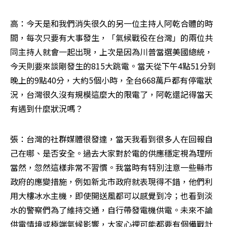
高：今天是和我們消失很久的另一位主持人阿乾合體的時
間，每次只要有大事發生，「氣候戰役在台灣」的兩位共
同主持人就會一起出現，上次是因為川普當選美國總統，
今天則要來談剛發生的815大跳電。當天從下午4點51分到
晚上的9點40分，大約5個小時，全台668萬戶都有停電狀
況，台灣很久沒有規模這麼大的限電了，阿乾還記得當天
有遇到什麼狀況嗎？
張：台灣的社群媒體很發達，當天我看到很多人在回報自
己在哪、是否安全。過去大家對於電的供應穩定視為理所
當然，忽然這樣非常不習慣。我當時有特別注意一些縣市
政府的應變措施，例如新北市政府就表現得不錯，他們利
用大樓冰水主機，即使開送風都可以感覺到冷；也看到淡
水的警察們為了維持交通，自行帶發電機供電。未來不論
供電情境或極端氣候影響，大家心裡可能都要有個備戰計