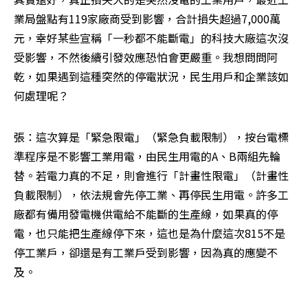
業局盤點有119家廠商受到影響，合計損失超過7,000萬
元，幸好某些宣稱「一秒都不能斷電」的科技大廠這次沒
受影響，不然後續引發效應恐怕會更嚴重。我想問問阿
乾，如果遇到這種突然的停電狀況，民生用戶和企業該如
何處理呢？
張：這次算是「緊急限電」（緊急負載限制），按台電標
準程序是不影響工業用電，由民生用電的A、B兩組先輪
替。若電力真的不足，則會進行「計畫性限電」（計畫性
負載限制），依法規會先停工業、再停民生用電。許多工
廠都有備用發電機供電給不能斷的生產線，如果真的停
電，也只能把生產線停下來，這也是為什麼這次815不是
停工業戶，卻還是有工業戶受到影響，因為真的應變不
及。 