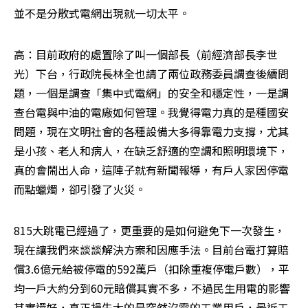
並不是分散式電網出現就一切太平。
高：目前政府的處置除了叫一個部長（前經濟部長李世
光）下台，行政院長林全也請了兩位政務委員調查後續問
題，一個是調查「集中式電網」的安全和穩定性，一是調
查台電與中油的電廠如何管理。我覺得電力真的是種國安
問題，現在文明社會的各種設備大多得靠電力支撐，尤其
是小孩、老人和病人，在缺乏舒適的空調和照明環境下，
真的會鬧出人命，這陣子就有新聞報導，有戶人家因停電
而點蠟燭，卻引發了火災。 
815大跳電已經過了，更重要的是如何避免下一次發生，
現在讓我們來談談解決方案和因應手法。目前台電打算賠
償3.6億元給被停電的592萬戶（扣除重複停電戶數），平
均一戶大約分到60元賠償其實不多，不過民生用電的影響
其實還好，真正損失大的是突然沒電的工業用戶，最近工