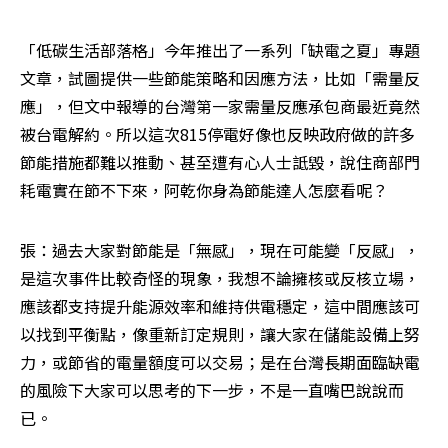
「低碳生活部落格」今年推出了一系列「缺電之夏」專題
文章，試圖提供一些節能策略和因應方法，比如「需量反
應」，但文中報導的台灣第一家需量反應承包商最近竟然
被台電解約。所以這次815停電好像也反映政府做的許多
節能措施都難以推動、甚至遭有心人士詆毀，說住商部門
耗電實在節不下來，阿乾你身為節能達人怎麼看呢？
張：過去大家對節能是「無感」，現在可能變「反感」，
是這次事件比較奇怪的現象，我想不論擁核或反核立場，
應該都支持提升能源效率和維持供電穩定，這中間應該可
以找到平衡點，像重新訂定規則，讓大家在儲能設備上努
力，或節省的電量額度可以交易；是在台灣長期面臨缺電
的風險下大家可以思考的下一步，不是一直嘴巴說說而
已。