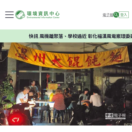
電子報
登入
快訊
風機離聚落、學校過近 彰化福漢風電案環委建議不應