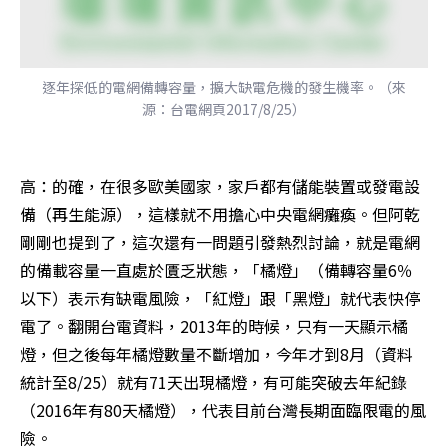
逐年探低的電網備轉容量，擴大缺電危機的發生機率。（來
源：台電網頁2017/8/25）
高：的確，在很多歐美國家，家戶都有儲能裝置或發電設
備（再生能源），這樣就不用擔心中央電網癱瘓。但阿乾
剛剛也提到了，這次還有一問題引發熱烈討論，就是電網
的備載容量一直處於匱乏狀態，「橘燈」（備轉容量6％
以下）表示有缺電風險，「紅燈」跟「黑燈」就代表快停
電了。翻開台電資料，2013年的時候，只有一天顯示橘
燈，但之後每年橘燈數量不斷增加，今年才到8月（資料
統計至8/25）就有71天出現橘燈，有可能突破去年紀錄
（2016年有80天橘燈），代表目前台灣長期面臨限電的風
險。 