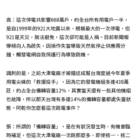
高：這次停電共影響668萬戶，約全台所有用電戶一半，
是自1999年的921大地震以來、規模最大的一次停電，但
921是天災，無法避免，這次卻可能是人禍。目前新聞報
導傾向人為疏失，因操作失當導致天然氣停止供應兩分
鐘，觸發電網自我保護行為導致跳機。 
諷刺的是，之前大潭電廠才被描述成幫台灣度過今年夏季
用電尖峰的「救援投手」，因為它的發電機組多達438萬
瓩，約占全台備轉容量12％，其實當天還有一些其他機組
也故障，所以那天台灣有多達14％的備轉容量都處失靈狀
態。阿乾你怎麼看這次跳電事件？
張：所謂的「備轉容量」，是在有狀況發生時、有機會臨
時補足，但這次大潭電廠一次跳那麼多，即使核一、核二