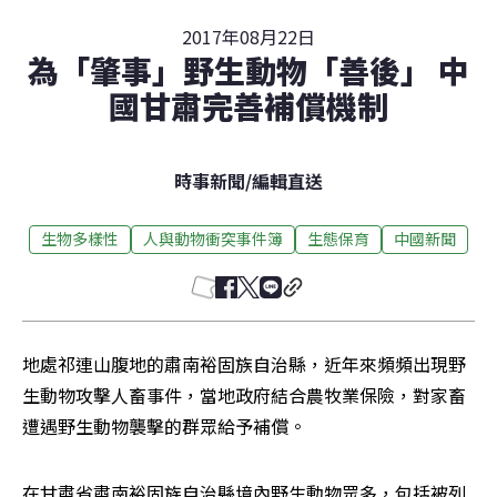
2017年08月22日
為「肇事」野生動物「善後」 中
國甘肅完善補償機制
時事新聞
/
編輯直送
生物多樣性
人與動物衝突事件簿
生態保育
中國新聞
地處祁連山腹地的肅南裕固族自治縣，近年來頻頻出現野
生動物攻擊人畜事件，當地政府結合農牧業保險，對家畜
遭遇野生動物襲擊的群眾給予補償。
在甘肅省肅南裕固族自治縣境內野生動物眾多，包括被列