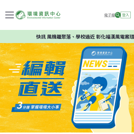
電子報
登入
快訊
風機離聚落、學校過近 彰化福漢風電案環