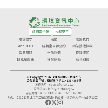
訂閱電子報
捐款支持
環境徵才
活動
關於我們
About us
編輯室自律公約
網站授權條款
常見問題
合作媒體
投稿須知
隱私權政策
獲獎紀錄
意見回饋
© Copyright 2026 環境資訊中心 版權所有
公益勸募字號：
衛部救字第1141364365號
服務信箱：
service@tnf.org.tw
投稿信箱：
infor@e-info.org.tw
客服電話：070-10101-666／02-2910-6000
地址：231023新北市新店區民權路48號3樓（近捷運大坪林站1號出口）