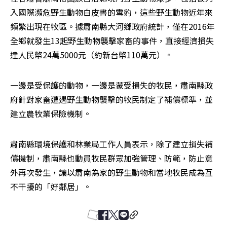
入國際瀕危野生動物白皮書的雪豹，這些野生動物近年來
頻繁出現在牧區。據肅南縣大河鄉政府統計，僅在2016年
全鄉就發生13起野生動物襲擊家畜的事件，直接經濟損失
達人民幣24萬5000元（約新台幣110萬元）。
一邊是受保護的動物，一邊是蒙受損失的牧民，肅南縣政
府針對家畜遭遇野生動物襲擊的牧民制定了補償標準，並
建立農牧業保險機制。
肅南縣環境保護和林業局工作人員表示，除了建立損失補
償機制，肅南縣也動員牧民群眾加強管理、防範，防止意
外再次發生，讓以肅南為家的野生動物和當地牧民成為互
不干擾的「好鄰居」。