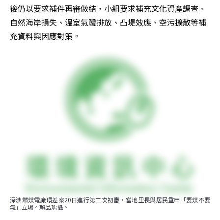
後仍以要求補件再審做結，小組要求補充文化資產調查、
自然海岸損失、溫室氣體排放、凸堤效應、空污擴散等補
充資料與因應對策。
深澳燃煤電廠環差案20日進行第二次初審，當地里長與居民重申「要煤不要
氣」立場。賴品瑀攝。