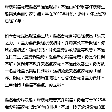
深澳燃煤電廠雖然曾通過環評，不過由於衝擊蕃仔澳灣生
態與漁業而引發爭議，早在2007年除役、拆除，停止運轉
已經10年。
如今台電提出環差要重啟，雖然台電自認已經使出「洪荒
之力」，盡力要做機組規模調降、採用高效率新機組、海
域設備調整、輸電線路、降低空污排放總量等改善，不過
在民眾重視空污問題時，還要新設燃煤電廠，仍是令民間
不解，質問何不改採天然氣發電。不過此次審查，仍有數
十名當地里長與居民到場，強調擔憂天然氣發電的「爆
炸」疑慮，更稱他們願意犧牲、也信任台電會盡力做好。
重申他們「要煤不要氣」的立場。
雖然能源局表態，深澳電廠若真採燃煤，仍能符合2025年
能源燃煤發電配比30%的目標。不過，除了燃煤發電的空