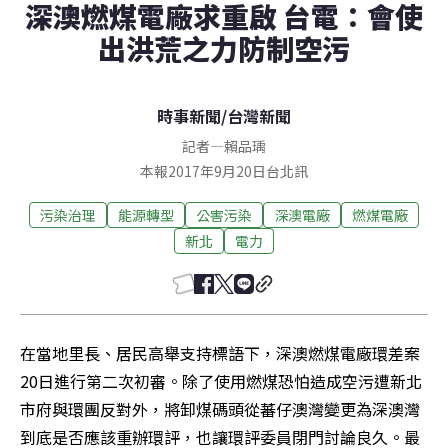
深澳燃煤電廠求重啟 台電：會使
出洪荒之力防制空污
時事新聞
/
台灣新聞
記者
—
賴品瑀
本報2017年9月20日台北訊
污染治理
能源轉型
公害污染
深澳電廠
燃煤電廠
新北
電力
在當地里長、居民高舉支持標語下，深澳燃煤電廠環差案
20日進行第二次初審。除了使用燃煤恐怕造成空污遭新北
市府與環團反對外，將卸煤碼頭從蕃仔澳灣變更為深澳灣
到底是否應該重辦環評，也讓環評委員閉門討論良久。最