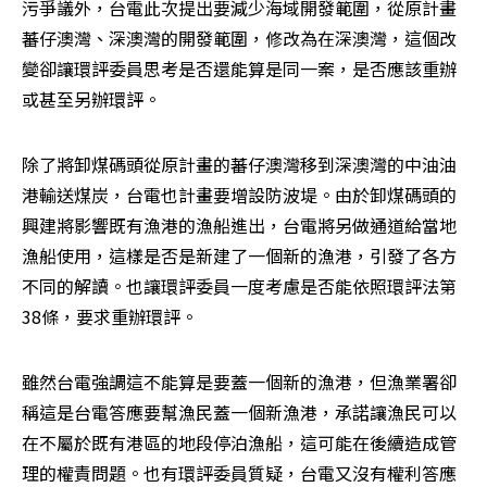
污爭議外，台電此次提出要減少海域開發範圍，從原計畫
蕃仔澳灣、深澳灣的開發範圍，修改為在深澳灣，這個改
變卻讓環評委員思考是否還能算是同一案，是否應該重辦
或甚至另辦環評。
除了將卸煤碼頭從原計畫的蕃仔澳灣移到深澳灣的中油油
港輸送煤炭，台電也計畫要增設防波堤。由於卸煤碼頭的
興建將影響既有漁港的漁船進出，台電將另做通道給當地
漁船使用，這樣是否是新建了一個新的漁港，引發了各方
不同的解讀。也讓環評委員一度考慮是否能依照環評法第
38條，要求重辦環評。
雖然台電強調這不能算是要蓋一個新的漁港，但漁業署卻
稱這是台電答應要幫漁民蓋一個新漁港，承諾讓漁民可以
在不屬於既有港區的地段停泊漁船，這可能在後續造成管
理的權責問題。也有環評委員質疑，台電又沒有權利答應