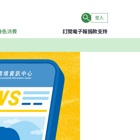
登入
綠色消費
訂閱電子報
捐款支持