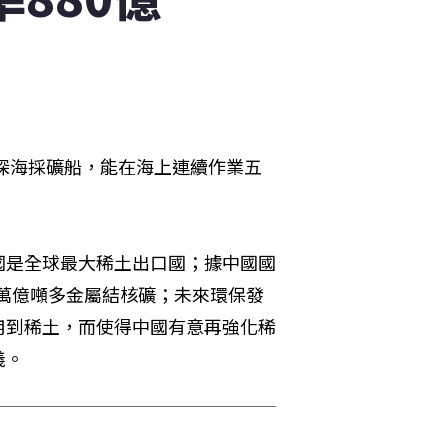
的深海採礦船，能在海上連續作業五
國是全球最大稀土出口國；據中國國
3萬億噸多金屬結核礦；未來環保發
用到稀土，而使得中國有意再強化稀
義。