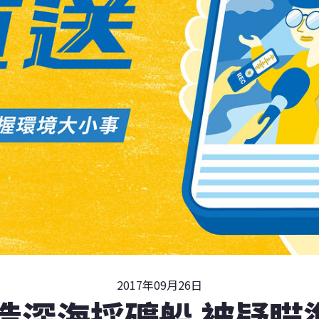
2017年09月26日
造深海採礦船 被疑瞄準