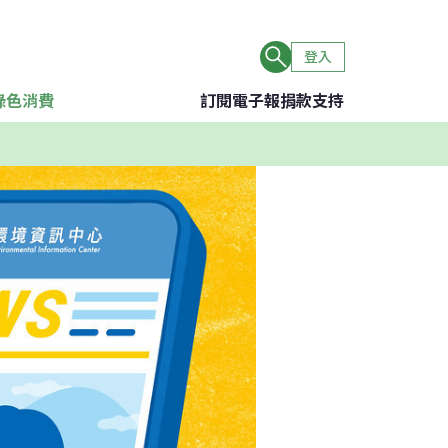
登入
綠色消費
訂閱電子報
捐款支持