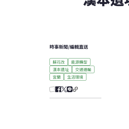
時事新聞
/
編輯直送
蘇花改
能源轉型
漢本遺址
交通運輸
宜蘭
生活環境