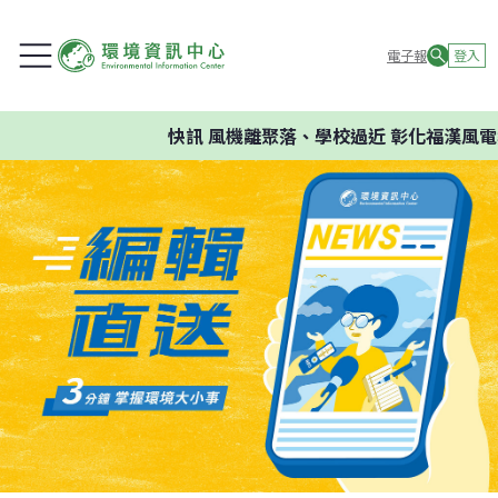
電子報
登入
快訊
風機離聚落、學校過近 彰化福漢風電