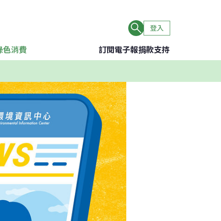
登入
綠色消費
訂閱電子報
捐款支持