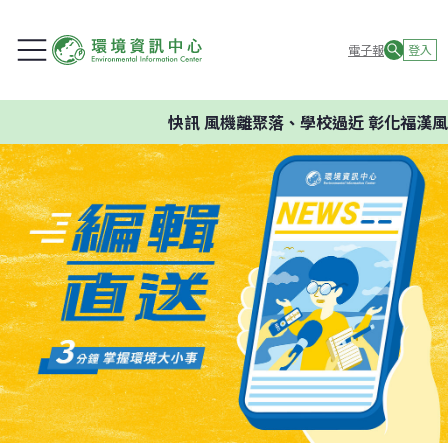
電子報
登入
快訊
風機離聚落、學校過近 彰化福漢風