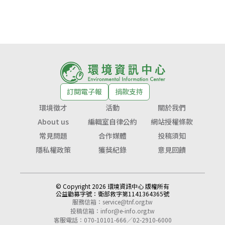
訂閱電子報
捐款支持
環境徵才
活動
關於我們
About us
編輯室自律公約
網站授權條款
常見問題
合作媒體
投稿須知
隱私權政策
獲獎紀錄
意見回饋
© Copyright 2026 環境資訊中心 版權所有
公益勸募字號：
衛部救字第1141364365號
服務信箱：
service@tnf.org.tw
投稿信箱：
infor@e-info.org.tw
客服電話：070-10101-666／02-2910-6000