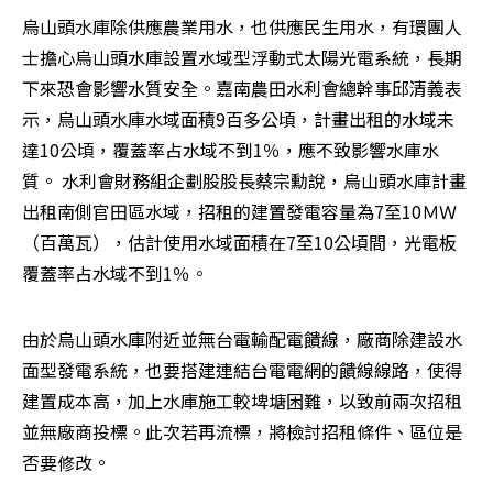
烏山頭水庫除供應農業用水，也供應民生用水，有環團人
士擔心烏山頭水庫設置水域型浮動式太陽光電系統，長期
下來恐會影響水質安全。嘉南農田水利會總幹事邱清義表
示，烏山頭水庫水域面積9百多公頃，計畫出租的水域未
達10公頃，覆蓋率占水域不到1％，應不致影響水庫水
質。 水利會財務組企劃股股長蔡宗勳說，烏山頭水庫計畫
出租南側官田區水域，招租的建置發電容量為7至10ＭＷ
（百萬瓦），估計使用水域面積在7至10公頃間，光電板
覆蓋率占水域不到1％。
由於烏山頭水庫附近並無台電輸配電饋線，廠商除建設水
面型發電系統，也要搭建連結台電電網的饋線線路，使得
建置成本高，加上水庫施工較埤塘困難，以致前兩次招租
並無廠商投標。此次若再流標，將檢討招租條件、區位是
否要修改。