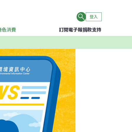
登入
綠色消費
訂閱電子報
捐款支持