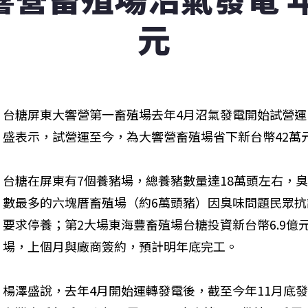
元
台糖屏東大響營第一畜殖場去年4月沼氣發電開始試營運
盛表示，試營運至今，為大響營畜殖場省下新台幣42萬元
台糖在屏東有7個養豬場，總養豬數量達18萬頭左右，
數最多的六塊厝畜殖場（約6萬頭豬）因臭味問題民眾
要求停養；第2大場東海豐畜殖場台糖投資新台幣6.9億
場，上個月與廠商簽約，預計明年底完工。

楊澤盛說，去年4月開始運轉發電後，截至今年11月底發電