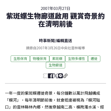
2007年03月27日
紫斑蝶生物廊道啟用 觀賞奇景約
在清明前後
時事新聞
/
編輯直送
摘錄自2007年3月26日中央社雲林報導
生態保育
物種保育
紫斑蝶
生物多樣性
遷徙
生物廊道
一年一度的紫斑蝶遷徙奇景，每分鐘數以萬計飛越構成
「蝶河」，每年清明節前後，就會抵達被視為「蝶河隘
口」的雲林縣林內鄉，然後穿越南二高、橫跨濁水溪、經