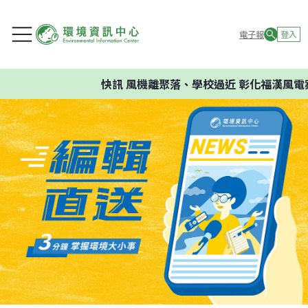
電子報
登入
快訊
風機離聚落、學校過近 彰化福漢風電