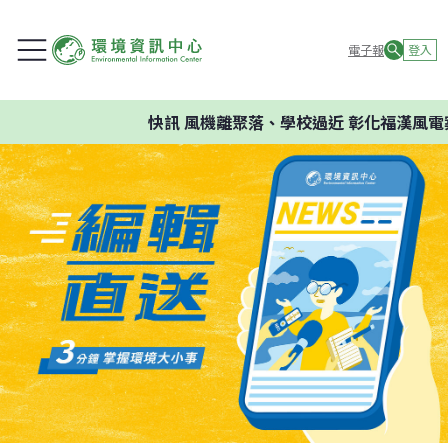
電子報
登入
快訊
風機離聚落、學校過近 彰化福漢風電