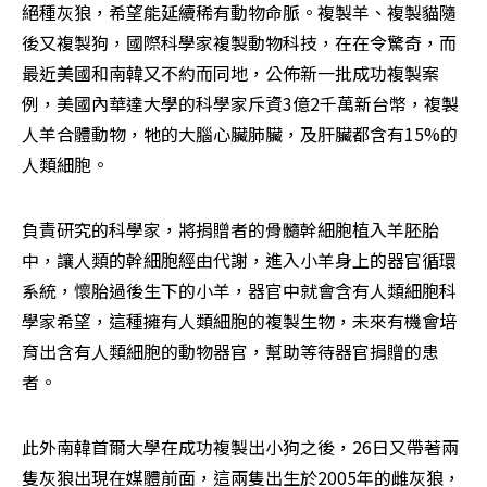
絕種灰狼，希望能延續稀有動物命脈。複製羊、複製貓隨
後又複製狗，國際科學家複製動物科技，在在令驚奇，而
最近美國和南韓又不約而同地，公佈新一批成功複製案
例，美國內華達大學的科學家斥資3億2千萬新台幣，複製
人羊合體動物，牠的大腦心臟肺臟，及肝臟都含有15%的
人類細胞。
負責研究的科學家，將捐贈者的骨髓幹細胞植入羊胚胎
中，讓人類的幹細胞經由代謝，進入小羊身上的器官循環
系統，懷胎過後生下的小羊，器官中就會含有人類細胞科
學家希望，這種擁有人類細胞的複製生物，未來有機會培
育出含有人類細胞的動物器官，幫助等待器官捐贈的患
者。
此外南韓首爾大學在成功複製出小狗之後，26日又帶著兩
隻灰狼出現在媒體前面，這兩隻出生於2005年的雌灰狼，