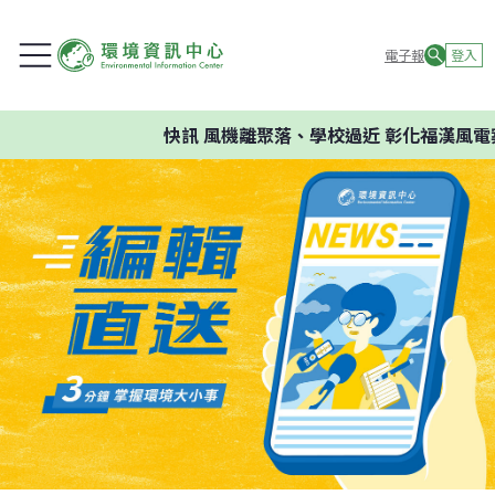
電子報
登入
快訊
風機離聚落、學校過近 彰化福漢風電