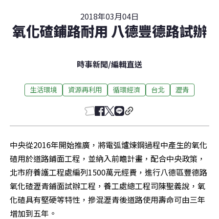
2018年03月04日
氧化碴鋪路耐用 八德豐德路試辦
時事新聞
/
編輯直送
生活環境
資源再利用
循環經濟
台北
瀝青
中央從2016年開始推廣，將電弧爐煉鋼過程中產生的氧化
碴用於道路鋪面工程，並納入前瞻計畫，配合中央政策，
北市府養護工程處編列1500萬元經費，進行八德區豐德路
氧化碴瀝青鋪面試辦工程，養工處總工程司陳聖義說，氧
化碴具有堅硬等特性，摻混瀝青後道路使用壽命可由三年
增加到五年。