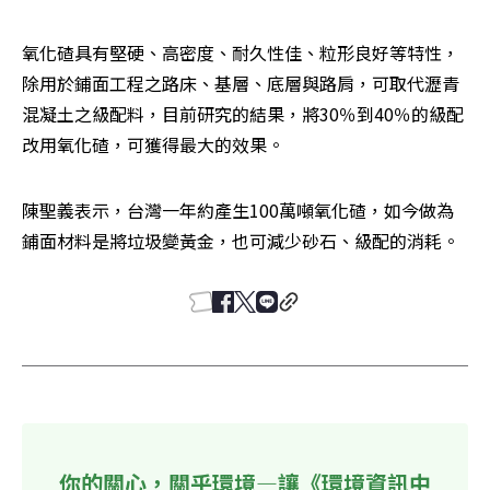
氧化碴具有堅硬、高密度、耐久性佳、粒形良好等特性，
除用於鋪面工程之路床、基層、底層與路肩，可取代瀝青
混凝土之級配料，目前研究的結果，將30％到40％的級配
改用氧化碴，可獲得最大的效果。
陳聖義表示，台灣一年約產生100萬噸氧化碴，如今做為
鋪面材料是將垃圾變黃金，也可減少砂石、級配的消耗。
你的關心，關乎環境—讓《環境資訊中