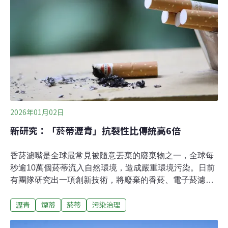
補助金額累計高達新台幣21億元，其中關鍵的廚餘蒸煮，
檢方調查發現，陳姓父子長達2年8個月都是上傳舊照片，
完全未落實高溫蒸煮，且在爆發豬隻死亡後，竟偽造化製
三聯單，短少申報死亡豬隻共46頭，差點造成疫情擴散。
（自由時報報導）
2026年01月02日
新研究：「菸蒂瀝青」抗裂性比傳統高6倍
香菸濾嘴是全球最常見被隨意丟棄的廢棄物之一，全球每
秒逾10萬個菸蒂流入自然環境，造成嚴重環境污染。日前
有團隊研究出一項創新技術，將廢棄的香菸、電子菸濾嘴
回收，再製成「菸蒂瀝青」，不僅能減少有毒廢棄物，還
瀝青
煙蒂
菸蒂
污染治理
能打造更耐用的道路，為循環經濟開創新的可能。菸蒂污
染嚴重 回收技術化廢為寶根據世界衛生組織（WHO）估