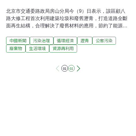
北京市交通委路政局房山分局今（9）日表示，該區顧八
路大修工程首次利用建築垃圾和廢舊瀝青，打造道路全斷
面再生結構，合理解決了廢舊材料的應用，節約了能源，
減少了排放。顧八路起點位於顧冊村，是沿線村莊居民出
中國新聞
污染治理
循環經濟
瀝青
公害污染
行的重要道路，也是連接著燕化、化工四廠、中鐵房山橋
樑廠等重要生產企業，由南向北貫穿G5京昆高速、閻周
廢棄物
生活環境
資源再利用
路、京周路、大件路等道路，是房山區中部一條重要的南
北縱向道路。施工人員介紹，道路面層使用熱再生瀝青混
01
02
凝土道路面層；底面層為乳化瀝青冷再生瀝青混凝土；基
層為建築垃圾再生骨料無機混合料等環保材料。其中，熱
再生瀝青混凝土中使用廢舊回收瀝青占總材料比例的
25%，乳化瀝青冷再生瀝青混凝土中使用廢舊回收瀝青占
總材料比例的90%，建築垃圾再生骨料二灰基層使用建築
拆除廢舊磚混材料占總材料的80%。北京建築大學土木與
交通工程學院教授徐世法表示，三種技術的應用，極大的
提高了廢舊材料的利用率，在保障道路使用壽命不變的