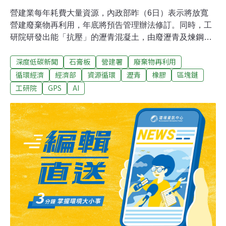
營建業每年耗費大量資源，內政部昨（6日）表示將放寬
營建廢棄物再利用，年底將預告管理辦法修訂。同時，工
研院研發出能「抗壓」的瀝青混凝土，由廢瀝青及煉鋼轉
爐石再利用而成，明年將在台北市四條公車專用道「正式
深度低碳新聞
石膏板
營建署
廢棄物再利用
上路」，用重量較大的公車展現抗壓效果。營建署修訂辦
法 放寬營建廢棄物再利用範圍昨（6）日「2022台灣循環
循環經濟
經濟部
資源循環
瀝青
橡膠
區塊鏈
經濟週跨部會記者會」上，經濟部、環保署、農委會、內
工研院
GPS
AI
政部、工程會等單位齊聚分享循環經濟推動成果。內政部
主任秘書張琬宜表示，營建署正在修訂「營建廢棄物再利
用管理辦法」，將放寬營建廢棄物再利用範圍。常用來作
為房間隔板的石膏板、矽酸鈣板，過去只有裁切掉的廢邊
角料才會進入再利用製程。新辦法修訂後，建物拆除揀出
的石膏板、矽酸鈣板經加工處理後，符合檢驗標準就可以
再次拿來蓋房子。廢棄營建木材、橡膠的再利用管道也更
多元，未來有機會允許再製為固體再生燃料（SRF）。內
政部營建署建築管理科科長劉奇岳說明，新辦法