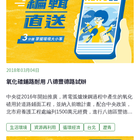
冷再生和乳化瀝青就地冷再生施工技術，舊路材料利用率
達到100%。
2018年03月04日
氧化碴鋪路耐用 八德豐德路試辦
中央從2016年開始推廣，將電弧爐煉鋼過程中產生的氧化
碴用於道路鋪面工程，並納入前瞻計畫，配合中央政策，
北市府養護工程處編列1500萬元經費，進行八德區豐德路
氧化碴瀝青鋪面試辦工程，養工處總工程司陳聖義說，氧
生活環境
資源再利用
循環經濟
台北
瀝青
化碴具有堅硬等特性，摻混瀝青後道路使用壽命可由三年
增加到五年。氧化碴具有堅硬、高密度、耐久性佳、粒形