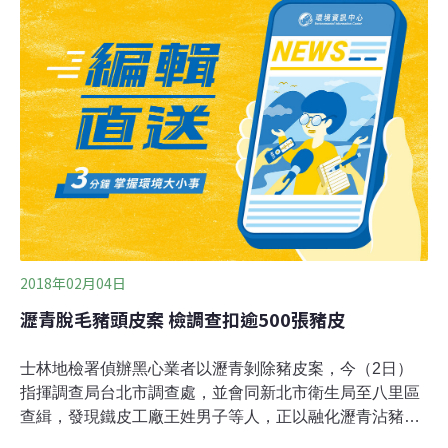
良好等特性，除用於鋪面工程之路床、基層、底層與路
肩，可取代瀝青混凝土之級配料，目前研究的結果，將
30％到40％的級配改用氧化碴，可獲得最大的效果。陳聖
義表示，台灣一年約產生100萬噸氧化碴，如今做為鋪面
材料是將垃圾變黃金，也可減少砂石、級配的消耗。
2018年02月04日
瀝青脫毛豬頭皮案 檢調查扣逾500張豬皮
士林地檢署偵辦黑心業者以瀝青剝除豬皮案，今（2日）
指揮調查局台北市調查處，並會同新北市衛生局至八里區
查緝，發現鐵皮工廠王姓男子等人，正以融化瀝青沾豬頭
皮，藉凝固之瀝青塊剝除豬毛，將王等人約談到案，並查