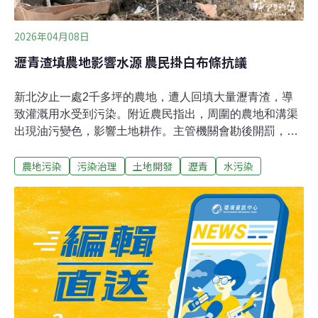
2026年04月08日
瀝青渣填農地影響水源 農民掛白布條抗議
新北汐止一處2千多坪的農地，遭人回填大量瀝青渣，導
致灌溉用水受到污染。附近農民指出，周圍的農地和溝渠
出現油污變色，影響土地耕作。主管機關會勘後開罰，要
求業者一個月內將瀝青渣刨除，並追蹤污染情形和去化管
農地污染
污染治理
土地開發
瀝青
水污染
道。山坡農牧用地改建停車場這塊山坡地位於同新段889
號、901-1號，原本是非都市計畫土地中的農牧用地，去
年(2025)業者向新北市交通局提出興辦事業計畫，打算申
請變更為交通用地，作為停車場使用，總基地面積約有
7215平方公尺。業者在今年3月取得農業局的水保計畫施
工許可，要蓋永久性沉沙池、集水井、排水溝。但民眾發
現，業者在水保設施未完工，地目未變更的狀態下，工地
已經大面積整地，違規回填大量瀝青渣。橫科里里長詹清
山指出，過去這塊農地原本都是竹林，被建商買走後要申