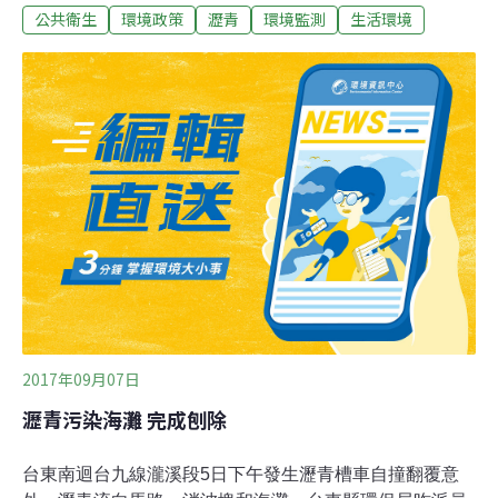
公共衛生
環境政策
瀝青
環境監測
生活環境
扣原料、成品、半成品逾500張豬皮等相關證物。調查發
現，主嫌王、翁等人，每日向環南市場及三重區豬肉攤載
回豬頭，至八里區租用的鐵皮工廠，再向廠商購買塗抹屋
頂防水用的瀝青塊，以大鍋爐將瀝青塊融化，拿豬頭皮沾
瀝青膏油，丟入冷水槽中，待瀝青膏凝固後，將瀝青塊剝
除使豬毛一併拔除，為避免鍋煮瀝青臭味四溢，又購買3
層樓高的水洗塔作為除臭設備。
2017年09月07日
瀝青污染海灘 完成刨除
台東南迴台九線瀧溪段5日下午發生瀝青槽車自撞翻覆意