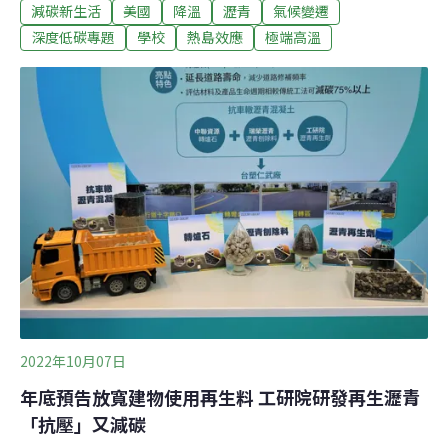
減碳新生活
美國
降溫
瀝青
氣候變遷
溫。在過去，費城的阿代爾（Adaire）小學操場就是一片
單調的瀝青地，四周裝上幾個孤零零籃球框，沒有人會在
深度低碳專題
學校
熱島效應
極端高溫
那邊休憩，放學後就乏人問津。經過2017年的綠色校園改
造後，操場有了截然不同的風貌。環繞的樹木提供遮蔭，
瀝青被剷除換成柔軟的草地，加上旺盛生長的雨水花園，
阿代爾小學的操場不只成為孩子們的最愛，也成為社區居
民週末與傍晚散步的絕佳去處。因為方便維護，瀝青多年
來一直是許多校園的操場、遊樂場首選。然而當全球氣溫
日益升高，瀝青的壞處也愈加明顯。根據研究人員測量，
當氣溫來到32℃，豔陽曝曬下的操場瀝青可以高達60℃，
柔軟的橡膠表面甚至會飆到74℃的恐怖高溫。因為路面太
燙，德州休士頓獨立學區的警犬甚至要穿
2022年10月07日
年底預告放寬建物使用再生料 工研院研發再生瀝青
「抗壓」又減碳