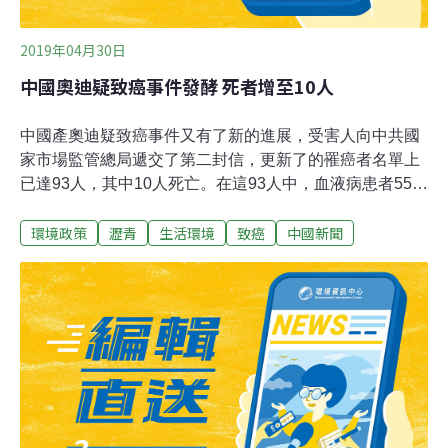
2019年04月30日
中國奧迪疑致癌事件發酵 死者增至10人
中國產奧迪疑致癌事件又有了新的進展，受害人向中共國
家市場監管總局遞交了第二封信，更新了的罹癌者名單上
已達93人，其中10人死亡。在這93人中，血液病患者55人
（白血病36人）、肺癌患者18人、鼻咽癌患者5人、肝癌4
環境政策
瀝青
生活環境
致癌
中國新聞
人，罹患其它癌症者11人。央視早於2013年報導，中國某
些廠牌的車內，長期存在刺鼻難聞的異味，其中一個原因
是使用瀝青充當阻尼片，其甲醛味很重。受害者表示，包
括她自己在內的超過3000人的奧迪車「異味」投訴群體，
強烈呼籲監管部門分批次、分車型檢測奧迪車的內飾材
料，並再次提到了深圳消協2017年7月的那次檢測——在
該檢測活動中23輛奧迪Q5全部被檢出車內空氣污染超標。