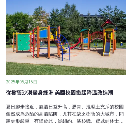
計，全球每年丟棄約4.5兆根菸蒂，相當於每秒有近14.3萬
根菸蒂流入環境。其中香菸濾嘴是由數千條塑膠纖維——
醋酸纖維素聚合物組成，自然分解需要數十年。然而，西
班牙格拉納達大學（University of Granada）與義大利波
隆那大學（University of Bologna）共同發表的最新研究指
出，研究人員開發出一種「菸蒂瀝青」，能有效解決這個
環境問題。製作「菸蒂瀝青」需要先移除香菸濾嘴中殘留
的有機物質（像是尼古丁、焦油等），然後將剩餘的濾嘴
壓碎，混合到蠟質中，形成小顆粒。這些顆粒再
2025年05月15日
從樹蔭沙漠變身綠洲 美國校園掀起降溫改造潮
夏日腳步接近，氣溫日益升高，瀝青、混凝土充斥的校園
儼然成為危險的高溫陷阱，尤其在缺乏樹蔭的大城市，問
題更形嚴重。有鑑於此，從紐約、洛杉磯、費城到休士頓
等，各個城市都開始積極啟動綠化改造計畫，為校園降