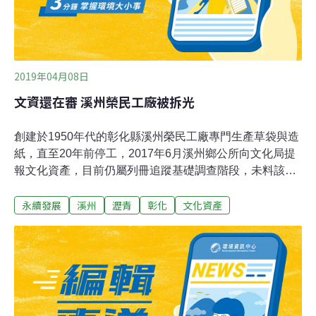
2019年04月08日
文資還在審 溪州榮民工廠被拆光
創建於1950年代的彰化縣溪州榮民工廠專門生產草袋與造
紙，直至20年前停工，2017年6月溪州鄉公所向文化局提
報文化資產，目前仍屬列冊追蹤基礎調查階段，未料該工
廠最近傳出怪手拆除聲，文化局人員到場才發現廠區已夷
永續發展
溪州
瀝青
彰化
文化資產
為平地。榮民工程公司彰化預鑄工廠佔地14公頃，曾是國
民政府來台後安定中部地區榮民生活的工廠。2018年8
月，其土地與地上物賣給瀝青公司，11月辦理過戶，2019
年3月就遭拆除。文化局長張雀芬表示獲報後感到震驚，
將依文資法及等相關法令追究相關人員責任，依「文化資
產保存法」及「暫定古蹟條件及程序辦法」規定決議將全
區逕列為暫定古蹟，並請廠商立即停工。