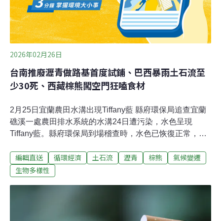
請做為停車場，但都還在水保施工的過程，地目都還沒變
更，就已經被填了1至3公尺的瀝青渣，遇到太陽曝曬，工
地裡都會滲出瀝青油。
2026年02月26日
台南推廢瀝青做路基首度試鋪、巴西暴雨土石流至
少30死、西藏棕熊闖空門狂嗑食材
2月25日宜蘭農田水溝出現Tiffany藍 縣府環保局追查宜蘭
礁溪一處農田排水系統的水溝24日遭污染，水色呈現
Tiffany藍。縣府環保局到場稽查時，水色已恢復正常，後
續將擴大訪查，找出污染源。宜蘭縣環保局表示，昨晚約
編輯直送
循環經濟
土石流
瀝青
棕熊
氣候變遷
8時獲報這起事件後，隨即派員於半小時內趕抵現場，但
水色已恢復正常，經查周邊都無異狀。25日再度擴大逐戶
生物多樣性
訪查，發現當地都以一般民宅為主，後續將擴大追蹤。
（中央社報導）傳蒸煮舊照近3年、隱匿非洲豬瘟病死豬
46頭 梧棲豬農子續押台中梧棲洽興畜牧場去年10月爆發非
洲豬瘟，引發全台豬隻禁運、禁宰長達15天，產業損失與