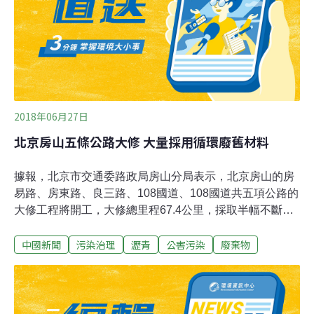
2018年06月27日
北京房山五條公路大修 大量採用循環廢舊材料
據報，北京市交通委路政局房山分局表示，北京房山的房
易路、房東路、良三路、108國道、108國道共五項公路的
大修工程將開工，大修總里程67.4公里，採取半幅不斷路
施工，預計10月底前全部完工。該分局大力推進溫拌瀝
中國新聞
污染治理
瀝青
公害污染
廢棄物
青，冷、熱再生瀝青等新材料、新工藝。今（2018）年這
五項大修專案，計畫使用節能環保瀝青混合料14萬噸，計
畫回收廢舊瀝青混合料10.8萬噸。廢舊瀝青回收率達到
98%，最大限度的保障了廢舊材料的循環利用。例如房東
路採用水泥穩定碎石就地冷再生施工技術、泡沫瀝青就地