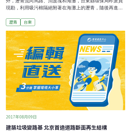
外，瀝青流向馬路、消波塊和海灘，台東縣環保局昨派員
現勘，利用吸污棉隔絕附著在海灘上的瀝青，隨後再進行
刨除，避免當地海域受污染，公路局第三區養護工程處也
瀝青
台東
動員重機械進行路面刨除作業，預計7日完成。肇事槽車
翻躺在消波塊上，巨大撞擊造成槽體破裂，槽內瀝青流入
馬路、消波塊和海灘，台東縣環保局獲報，立即以海洋污
染事件標準作業程序進行處理，並通報環保署，6日派員
現勘，先以吸污棉隔絕附著在海灘上的瀝青，再加以刨
除，至於黏附在消波塊上的瀝青則另尋他法。台東縣環保
局表示，流入海灘的瀝青尚未流入海中，距離海岸尚有一
段距離，先以吸污棉阻絕，再將受污砂石刨除；至於消波
塊部分，或以高壓機沖洗，或採自然風乾方式解決，視情
況擇一。
2017年08月09日
建築垃圾變路基 北京首造道路斷面再生結構