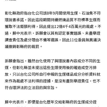
彰化縣政府指台化公司該8年9月間使用生煤、石油焦不符
環說書承諾，因此這段期間持續燃燒品質不符標準生煤而
獲取不法鉅額利得，因此提出12億4千4百萬元的裁處。不
過，蘇中光表示，訴願會以其有認定事實錯誤、未盡舉證
調查責任及處分理由不備等違誤，因此11位委員無異議決
議撤銷彰縣府的裁罰。
訴願會指出，雖然台化使用了與環說書內容成分不同的生
煤，但彰化縣並未提出這些生煤使用後的確造成空污排
放，只以台化公司所自行申報的生煤樣品成分分析資料就
來作為裁處不法利得的證據，是沒有盡到舉證責任，也不
符合環評法的立法目的與宗旨。
蘇中光表示，即便是台化歷年交給彰縣府的生煤成分證