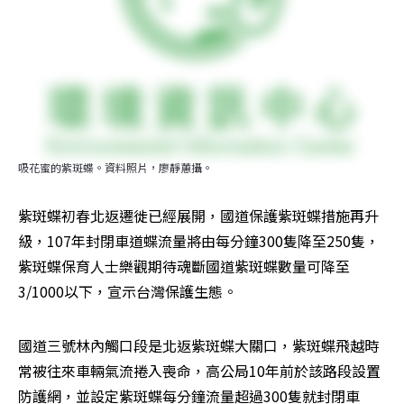
吸花蜜的紫斑蝶。資料照片，廖靜蕙攝。
紫斑蝶初春北返遷徙已經展開，國道保護紫斑蝶措施再升
級，107年封閉車道蝶流量將由每分鐘300隻降至250隻，
紫斑蝶保育人士樂觀期待魂斷國道紫斑蝶數量可降至
3/1000以下，宣示台灣保護生態。
國道三號林內觸口段是北返紫斑蝶大關口，紫斑蝶飛越時
常被往來車輛氣流捲入喪命，高公局10年前於該路段設置
防護網，並設定紫斑蝶每分鐘流量超過300隻就封閉車