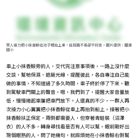
眾人接力把小抹香鯨從池子裡抬上車，這段路不長卻不好走。圖片提供：關渡
國小
車上小抹香鯨旁的人，交代完注意事項後，一路上沒什麼
交談，幫牠保濕、遮蔽光線、提醒彼此，各自專注自己能
做的事情，不知道過了多久時間，車子終於停了下來，聽
到駕駛車門關上的聲音，嗯，我們到了，提醒大家音量放
低，慢慢捲起車簾把車門放下。人還真的不少，一群人再
次接力小心翼翼把小抹香鯨從車上再抬到船上，接著把小
抹香鯨扶正保定，兩側都需要人，但穿著青蛙裝（沼澤
衣）的人不多，轉身尋找看是否有人可以幫，眼前剛好出
現個眼熟的人，問了她幾句，就麻煩她在小抹香鯨右側幫