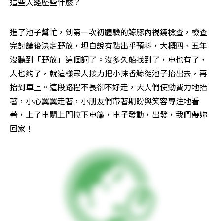
這些人經歷些什麼？
進了池子幫忙，到第一次初體驗的鯨豚內視鏡檢查，檢查
完討論後決定野放，坦白說有點出乎預料，大概四、五年
沒聽到「野放」這個詞了。沒多久船找到了，車也有了，
人也夠了，就這樣眾人接力把小抹香鯨從池子抬出去，再
抬到車上。這段路程不長卻不好走，大人們使勁費力地抬
著，小心翼翼走著，小朋友們帶著期盼與笑容專注地看
著，上了車關上門拉下車簾，車子發動，出發，我們帶妳
回家！