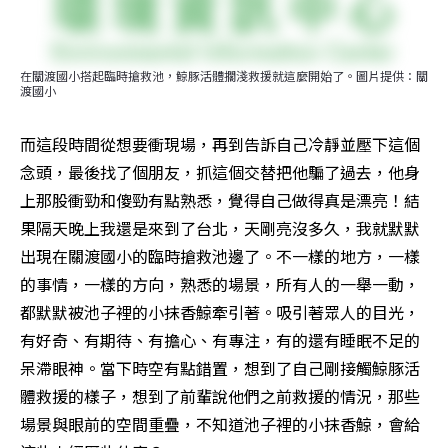
在關渡國小搭起臨時搶救池，鯨豚活體擱淺救援就這麼開始了。圖片提供：關
渡國小
而這段時間從想要衝現場，再到告訴自己冷靜並壓下這個
念頭，最後找了個朋友，抓這個交替把他騙了過去，他身
上那股衝勁和傻勁有點熟悉，覺得自己做得真是漂亮！結
果隔天晚上我還是來到了台北，天剛亮沒多久，我就默默
出現在關渡國小的臨時搶救池邊了。不一樣的地方，一樣
的事情，一樣的方向，熟悉的場景，所有人的一舉一動，
都默默被池子裡的小抹香鯨牽引著。吸引著眾人的目光，
有好奇、有期待、有擔心、有專注，有的還有睡眠不足的
呆滯眼神。當下時空有點錯置，想到了自己剛接觸鯨豚活
體救援的樣子，想到了前輩說他們之前救援的情況，那些
場景與眼前的空間重疊，不知道池子裡的小抹香鯨，會給