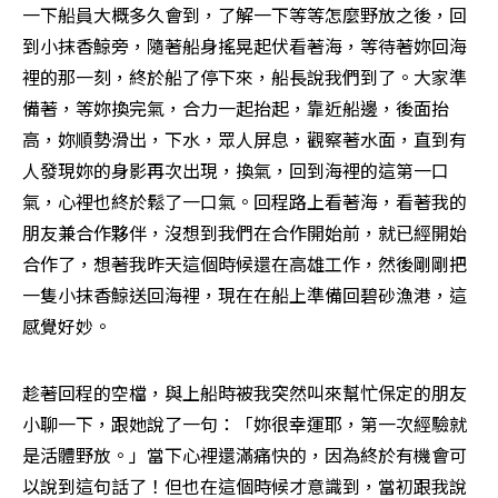
一下船員大概多久會到，了解一下等等怎麼野放之後，回
到小抹香鯨旁，隨著船身搖晃起伏看著海，等待著妳回海
裡的那一刻，終於船了停下來，船長說我們到了。大家準
備著，等妳換完氣，合力一起抬起，靠近船邊，後面抬
高，妳順勢滑出，下水，眾人屏息，觀察著水面，直到有
人發現妳的身影再次出現，換氣，回到海裡的這第一口
氣，心裡也終於鬆了一口氣。回程路上看著海，看著我的
朋友兼合作夥伴，沒想到我們在合作開始前，就已經開始
合作了，想著我昨天這個時候還在高雄工作，然後剛剛把
一隻小抹香鯨送回海裡，現在在船上準備回碧砂漁港，這
感覺好妙。
趁著回程的空檔，與上船時被我突然叫來幫忙保定的朋友
小聊一下，跟她說了一句：「妳很幸運耶，第一次經驗就
是活體野放。」當下心裡還滿痛快的，因為終於有機會可
以說到這句話了！但也在這個時候才意識到，當初跟我說