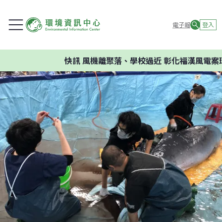
電子報
登入
快訊
風機離聚落、學校過近 彰化福漢風電案環委