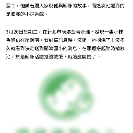
至今，他試著跟大家說他與鯨豚的故事，而這次他遇到的
是擱淺的小抹香鯨。
3月20日星期二，在新北市磺港金青沙灘，發現一隻小抹
香鯨趴在岸邊喘。看到這訊息時，沒錯，牠擱淺了！沒多
久就看到決定送到關渡國小的消息，在那邊搭起臨時搶救
池，於是鯨豚活體擱淺救援，就這麼開始了。