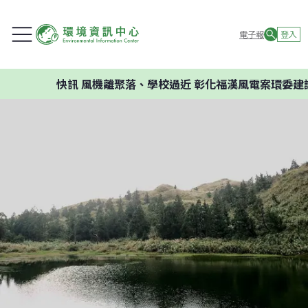
電子報
登入
快訊
風機離聚落、學校過近 彰化福漢風電案環委建議不