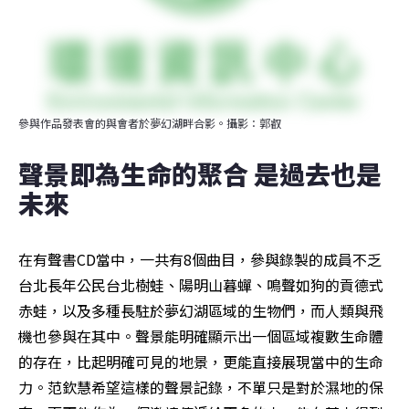
參與作品發表會的與會者於夢幻湖畔合影。攝影：郭叡
聲景即為生命的聚合 是過去也是
未來
在有聲書CD當中，一共有8個曲目，參與錄製的成員不乏
台北長年公民台北樹蛙、陽明山暮蟬、鳴聲如狗的貢德式
赤蛙，以及多種長駐於夢幻湖區域的生物們，而人類與飛
機也參與在其中。聲景能明確顯示出一個區域複數生命體
的存在，比起明確可見的地景，更能直接展現當中的生命
力。范欽慧希望這樣的聲景記錄，不單只是對於濕地的保