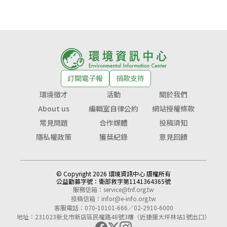
訂閱電子報
捐款支持
環境徵才
活動
關於我們
About us
編輯室自律公約
網站授權條款
常見問題
合作媒體
投稿須知
隱私權政策
獲獎紀錄
意見回饋
© Copyright 2026 環境資訊中心 版權所有
公益勸募字號：
衛部救字第1141364365號
服務信箱：
service@tnf.org.tw
投稿信箱：
infor@e-info.org.tw
客服電話：070-10101-666／02-2910-6000
地址：231023新北市新店區民權路48號3樓（近捷運大坪林站1號出口）