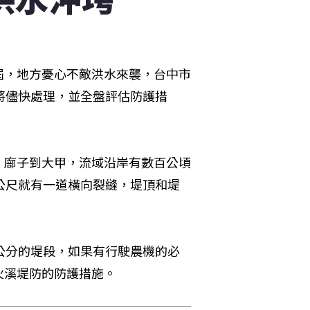
屆，地方憂心不敵洪水來襲，台中市
將儘快處理，並全盤評估防護措
、廍子到大甲，流域沿岸有數百公頃
公尺就有一道橫向裂縫，堤頂和堤
公分的堤段，如果有行駛農機的必
火溪堤防的防護措施。