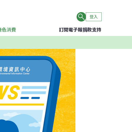
登入
綠色消費
訂閱電子報
捐款支持