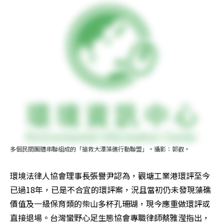
多個民間團體串聯組成的「搶救大潭藻礁行動聯盟」。攝影：郭叡。
環境法律人協會理事長張譽尹認為，觀塘工業港環評至今
已過18年，已是不合宜的環評案，況且當初仍未發現藻礁
價值及一級保育類的柴山多杯孔珊瑚，現今應重做環評或
直接退場。台灣蠻野心足生態協會專職律師蔡雅瀅指出，