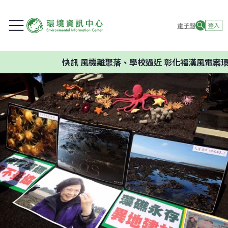
電子報
登入
快訊
風機離聚落、學校過近 彰化福漢風電案環委