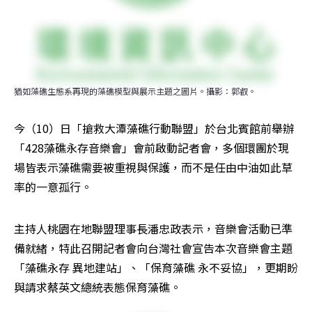
猶如藻礁生態系再現的藻礁模型與展示主題之圖片。攝影：郭叡。
今（10）日「搶救大潭藻礁行動聯盟」於台北賓館前舉辦
「428藻礁永存音樂會」會前啟動記者會，多個環團於現
場皆表示藻礁需要被重視與保護，而不是任由中油如此草
率的一意孤行。
主持人桃園在地聯盟理事長潘忠政表示，音樂會活動已準
備就緒，特此召開記者會向台灣社會宣告本次音樂會主題
「藻礁永存 異地建站」、「保育藻礁 永不妥協」，更期盼
與請求蔡英文總統表態保育藻礁。