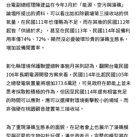
台電副總經理陳建益在今年3月於「能源、空污與藻礁」
論壇所提出的資料，可以看出如扣除觀塘第三接收站的供
氣量，在民國111年也僅略為不足，而在其後的民國112年
起皆「供過於求」，甚至在民國113年、民國114年設備利
用率僅74%、72%，顯然沒必要破壞珍貴的藻礁生態系，
增加設備閒置率。
彰化縣環境保護聯盟總幹事施月英則認為，翻開台電民國
106年長期電源開發方案來看，民國114年比起民國105年
之總發電裝置量將增加373.6萬瓩，可見政府在節能上並未
思考採取較積極的作為，但因至民國114年還有相當充足
的時間可以應對，應可以選擇對環境衝擊較小的場域，而
非強硬在桃園觀音建置第三接收站。
為了重現藻礁生態系的面貌，在記者會上也展示了藻礁模
型與可愛的生物勾針玩偶，潘忠政表示，完整的模型將在