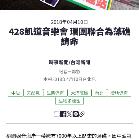
2018年04月10日
428凱道音樂會 環團聯合為藻礁
請命
時事新聞
/
台灣新聞
記者
—
郭叡
本報2018年4月10日台北訊
中油
天然氣
生態保育
大潭藻礁
台北
棲地保育
生物多樣性
桃園觀音海岸一帶擁有7000年以上歷史的藻礁，因中油第