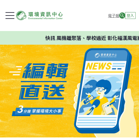
電子報
登入
快訊
風機離聚落、學校過近 彰化福漢風電案