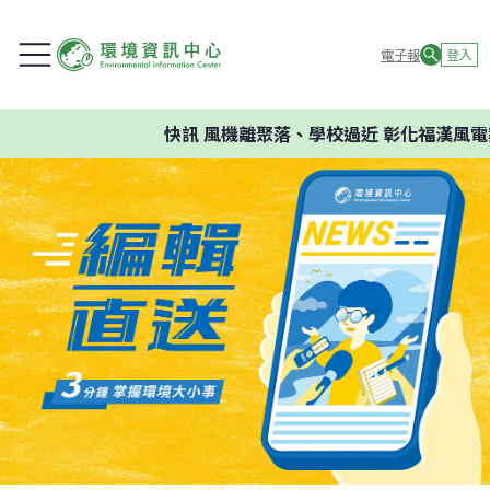
電子報
登入
快訊
風機離聚落、學校過近 彰化福漢風電