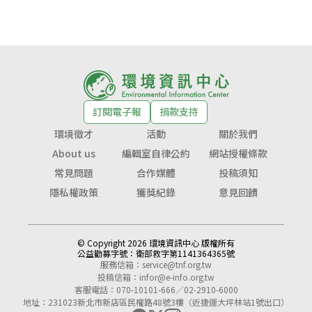
訂閱電子報
捐款支持
環境徵才
活動
關於我們
About us
編輯室自律公約
網站授權條款
常見問題
合作媒體
投稿須知
隱私權政策
獲獎紀錄
意見回饋
© Copyright 2026 環境資訊中心 版權所有
公益勸募字號：
衛部救字第1141364365號
服務信箱：
service@tnf.org.tw
投稿信箱：
infor@e-info.org.tw
客服電話：070-10101-666／02-2910-6000
地址：231023新北市新店區民權路48號3樓（近捷運大坪林站1號出口）