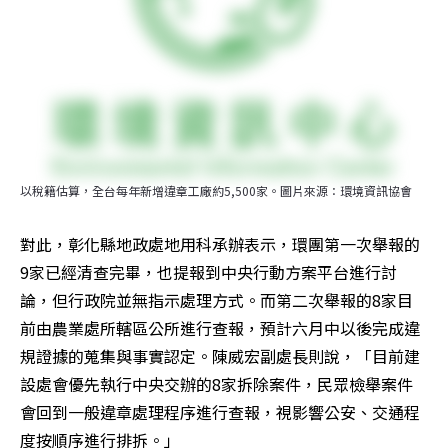
以稅籍估算，全台每年新增違章工廠約5,500家。圖片來源：環境資訊協會
對此，彰化縣地政處地用科承辦表示，環團第一次舉報的
9家已經清查完畢，也提報到中央行動方案平台進行討
論，但行政院並無指示處理方式。而第二次舉報的8家目
前由農業處所轄區公所進行查報，預計六月中以後完成違
規證據的蒐集與事實認定。陳威宏副處長則說，「目前建
設處會優先執行中央交辦的8家拆除案件，民眾檢舉案件
會回到一般違章處理程序進行查報，視影響公安、交通程
度按順序進行排拆。」