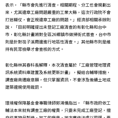
表示，「縣市會先進行清查，相關期程、分工也會規劃出
來，尤其違章工廠問題嚴重的工業大縣，這次行政院不會
打迷糊仗，會正視違章工廠的問題。」經濟部相關承辦則
說，「目前明確提出未登記工廠清查的有彰化縣和台中
市，彰化縣計畫將對全區26鄉鎮市做掃街式普查，台中市
則是針對筏子溪周邊進行地區性清查。」其他縣市則是維
持有民眾檢舉才會查核的方式。
彰化縣林其春科長解釋，本次清查屬於「工廠管理地理資
訊系統資料庫建置及系統更新計畫」，擬結合輔導措施，
調查廠商遷廠意願，但只掌握資訊，不會涉及後續土地或
建築違規使用裁罰。
環境權保障基金會專職律師郭鴻儀指出，「縣市政府依工
輔法本來就有調查工廠的權責，只要未完成工廠登記，擅
自從事物品製造、加工的廠商，地方應依法處以罰鍰，要