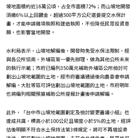
坡地面積約近16萬公頃，占全市面積72%；而山坡地開發
須繳6％以上回饋金，超過500平方公尺還要提交水保計
畫，才能申請雜項執照和建造執照，不但降低民眾投資意
願，也影響當地開發。
水利局表示，山坡地解編後，開發時免受水保法限制，經
與各公所協商，外埔區第一優先辦理，做為其他公所未來
的執行示範；市府已編列350萬元補助外埔區公所檢討可
劃出山坡地範圍的土地，經市府審議通過後向農委會申請
解編。大肚等區可評估劃出山坡地範圍的土地，市府明年
也將編列相關預算補助公所提報計畫後申請解編。
此外，「台中市山坡地範圍劃定及檢討變更審議小組」也
達成共識，標高小於100公尺且坡度小於5％的土地，經評
估後明顯不符合水土保持法第3條規定，將可不再增設滯
洪池，即可劃出山坡地範圍，未符合此條件者，民眾也可