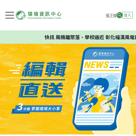
電子報
登入
快訊
風機離聚落、學校過近 彰化福漢風電案