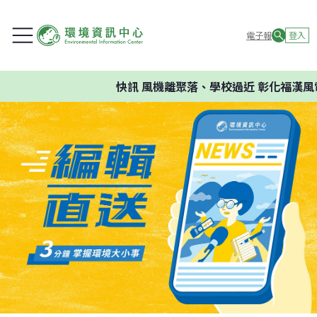
電子報
登入
快訊
風機離聚落、學校過近 彰化福漢風