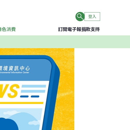
登入
綠色消費
訂閱電子報
捐款支持