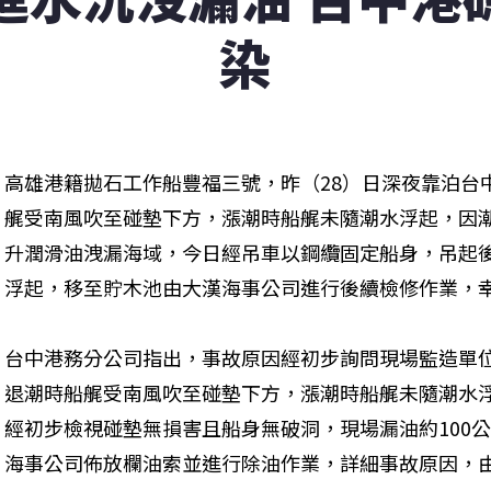
染
高雄港籍拋石工作船豐福三號，昨（28）日深夜靠泊台
艉受南風吹至碰墊下方，漲潮時船艉未隨潮水浮起，因潮
升潤滑油洩漏海域，今日經吊車以鋼纜固定船身，吊起
浮起，移至貯木池由大漢海事公司進行後續檢修作業，
台中港務分公司指出，事故原因經初步詢問現場監造單
退潮時船艉受南風吹至碰墊下方，漲潮時船艉未隨潮水
經初步檢視碰墊無損害且船身無破洞，現場漏油約100
海事公司佈放欄油索並進行除油作業，詳細事故原因，