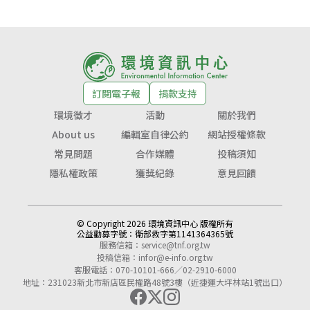
訂閱電子報
捐款支持
環境徵才
活動
關於我們
About us
編輯室自律公約
網站授權條款
常見問題
合作媒體
投稿須知
隱私權政策
獲獎紀錄
意見回饋
© Copyright 2026 環境資訊中心 版權所有
公益勸募字號：
衛部救字第1141364365號
服務信箱：
service@tnf.org.tw
投稿信箱：
infor@e-info.org.tw
客服電話：070-10101-666／02-2910-6000
地址：231023新北市新店區民權路48號3樓（近捷運大坪林站1號出口）