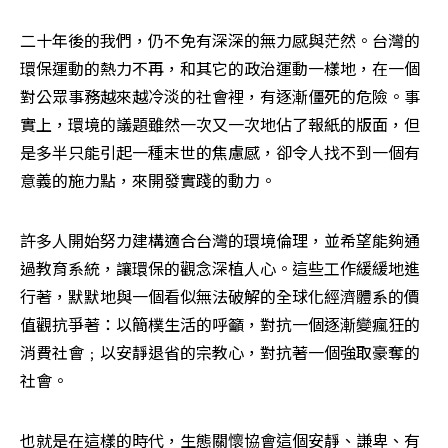
二十年後的我們，仍不免有深深的無力感與茫然。台灣的
環保運動的熱力不再，和其它的政治運動一樣地，在一個
對公眾事務越來越冷淡的社會裡，有逐漸僵死的危險。事
實上，環境的議題雖然一次又一次地佔了報紙的版面，但
是多半只能引起一種末世的焦慮感，卻令人找不到一個有
意義的施力點，來開發實踐的動力。
許多人開始努力建構適合台灣的環境倫理，並希望能夠通
過教育系統，讓環保的觀念深植人心。這些工作緩緩地進
行著，默默地與一個看似無法破解的全球化經濟體系的價
值觀抗爭著：以簡樸生活的呼籲，對抗一個逐漸變瘋狂的
消費社會﹔以安靜退省的宗教心，對抗著一個強取豪奪的
社會。
也就是在這樣的時代，生態關懷協會這個安靜、謙卑、有