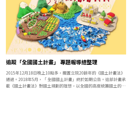
開超過50場的國土計畫審議會。
追蹤「全國國土計畫」 專題報導總整理
2015年12月18日晚上10點多，擱置立院20餘年的《國土計畫法》
通過。2018年5月，「 全國國土計畫」終於如期公告。這部計畫承
載《國土計畫法》對國土規劃的理想，以全國的高度統籌國土的使
用分配與管理原則。這些框架將直接落到地方，指導縣市所主導的
「縣市國土計畫 」。從《國土計畫法》開始、到「全國國土計畫
」、到下一階段的「縣市國土計畫 」，有民間團體、學界、行政
與立法體系多年來不斷討論與折衝的足跡，從過去到未來，環境資
訊中心持續追蹤報導，紀錄這段台灣土地重新規畫的百年大業。以
下為系列報導總彙整。【解讀國土計畫草案】 【全國國土計畫×
農地】【全國國土計畫×時事報導】【國土法，給問嗎？系列報