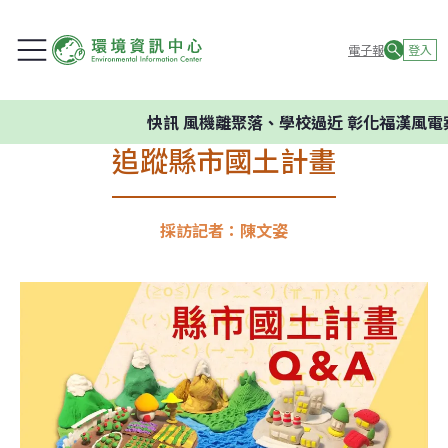
電子報
登入
快訊
風機離聚落、學校過近 彰化福漢風電案環
追蹤縣市國土計畫
採訪記者：陳文姿