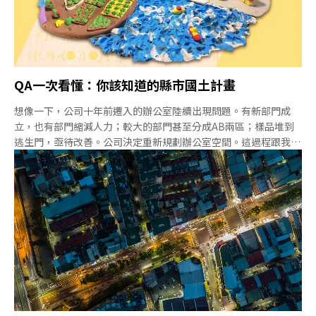
QA一次看懂：你該知道的縣市國土計畫
想像一下，公司十年前遷入的辦公室陸續出現問題。有新部門成
立，也有部門縮減人力；較大的部門甚至分成AB兩區；樣品堆到
逃生門，亟待改善。公司決定重新規劃辦公室空間。這過程跟我國
正在進行的「國土計畫」有幾分類似。改善計畫要一步一步來，先
訂出時程表、作法、規則（國土法），接著確定公司全體的需求
（全國國土計畫），包括預計未來增聘或減少人數（成長管理）、
需要多少會議室、多少休閒空間等（總量）。接著，各部門提出規
劃（縣市國土計畫），最後才會確認每個人的新座位（每一塊土地
的「國土功能分區劃設」）。國土規劃過程也是如此，先有「國土
法」、然後訂定「全國國土計畫」；現在則是進行到「縣市國土計
畫」的階段（6月29日將召開第一場縣市國土計畫審議大會），之
後才會劃設你家的「國土功能分區」。屆時，每塊國土都將劃入四
個分區——國土保育、海洋資源、城鄉發展、農業發展。分區劃設
完畢，才能依據管制規則開始管制。所以說，國土法得