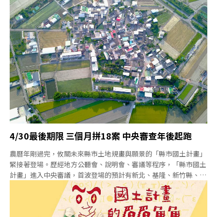
並不容易，民間團體能否有足夠的量能參與，並發揮公民監督的角
色，成為縣市國土計畫的一大隱憂。從全國角度看縣市國土計畫：
從總量著手 缺在地觀察「縣市國土計畫」的脈絡是承襲「全國國
土計畫」而來，各地除了要規劃各地的城市願景，也需要遵守全國
總量的限制。例如，考量經濟發展與土地、水、電等限制，經濟部
定出2036年前新增產業用地不超過3,311 公頃的總量。為確保糧食
自給，農地總量目標則定在74至81萬公頃。
4/30最後期限 三個月拼18案 中央審查年後起跑
農曆年剛過完，攸關未來縣市土地規畫與願景的「縣市國土計畫」
緊接著登場。歷經地方公聽會、說明會、審議等程序，「縣市國土
計畫」進入中央審議，首波登場的預計有新北、基隆、新竹縣、苗
栗縣、嘉義縣、花蓮縣。依據《國土法》，除了免辦理的台北、金
門、連江、嘉義市外，其餘18縣市1都要在2020年4月30日前完成
審查、公告實施。小組審查與大會審查加起來，初估三個月內將召