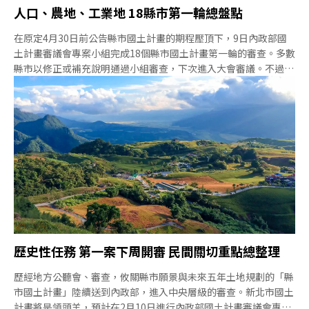
人口、農地、工業地 18縣市第一輪總盤點
在原定4月30日前公告縣市國土計畫的期程壓頂下，9日內政部國
土計畫審議會專案小組完成18個縣市國土計畫第一輪的審查。多數
縣市以修正或補充說明通過小組審查，下次進入大會審議。不過，
內政部營建署表示，如補件資料未能過關，不排除再排專案小組審
查。將18縣市初審資料加總，在總量上，顯示出人口估算偏高、開
發面積大增、農地減少等問題。個案方面，屏東不保留宜維護農
地，雲林規劃了4000多公頃土地作為近五年開發用地等爭議仍待
討論。隨著《國土法》修法將縣市國土計畫時程延後一年，縣市國
土計畫將面臨新一波的調整。全台老化 多數縣市仍估人口成長 環
團：住商早就超額據國發會統計，我國多數縣市人口下降，僅桃
園、新北、台中、新竹等縣市仍有成長。不過，18縣市國土計畫
中，地方政府大都認為透過規劃可吸引更多人前來，除了彰化、雲
林、屏東與花蓮預估民國125年計畫人口減少或平盤，其餘均認為
人口還會再增長。即使是全國人口負成長及
歷史性任務 第一案下周開審 民間關切重點總整理
歷經地方公聽會、審查，攸關縣市願景與未來五年土地規劃的「縣
市國土計畫」陸續送到內政部，進入中央層級的審查。新北市國土
計畫將是領頭羊，預計在2月10日進行內政部國土計畫審議會專案