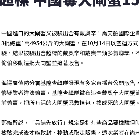
中國進口的大閘蟹又被驗出含有戴奧辛！喬艾舶國際企
3批總重1萬4954公斤的大閘蟹，在10月14日以空運
驗，結果被驗出含超標的戴奧辛和戴奧辛類多氯聯苯，
偷偷移動這批大閘蟹並搶著販售。
海巡署偵防分署基隆查緝隊發現有多家直播台公開販售
懷疑業者違法偷賣，基隆查緝隊徹夜追查戴奧辛大閘蟹
前偷賣，把所有活的大閘蟹悉數掉包，換成死的大閘蟹
鄭維智說，「具結先放行」規定是指有些商品要檢驗但
檢驗完成後才能啟封、移動或取走販售，這次業者在尚