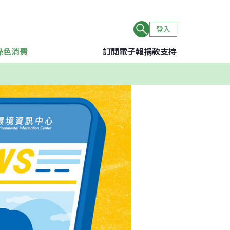
登入
綠色消費
訂閱電子報
捐款支持