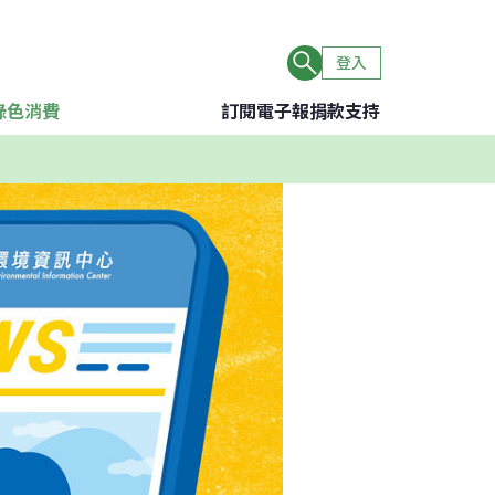
登入
綠色消費
訂閱電子報
捐款支持