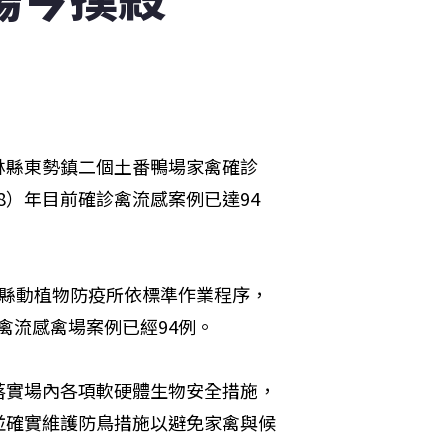
林縣東勢鎮二個土番鴨場家禽確診
18）年目前確診禽流感案例已達94
林縣動植物防疫所依標準作業程序，
殺禽流感禽場案例已經94例。
落實場內各項軟硬體生物安全措施，
並確實維護防鳥措施以避免家禽與候