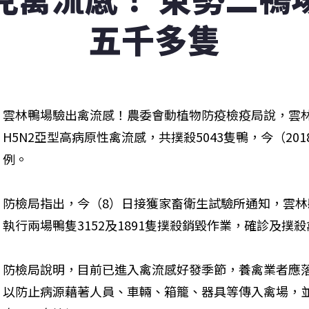
五千多隻
雲林鴨場驗出禽流感！農委會動植物防疫檢疫局說，雲
H5N2亞型高病原性禽流感，共撲殺5043隻鴨，今（20
例。
防檢局指出，今（8）日接獲家畜衛生試驗所通知，雲
執行兩場鴨隻3152及1891隻撲殺銷毀作業，確診及撲
防檢局說明，目前已進入禽流感好發季節，養禽業者應
以防止病源藉著人員、車輛、箱籠、器具等傳入禽場，