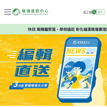
電子報
登入
快訊
風機離聚落、學校過近 彰化福漢風電案環