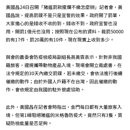
黃國昌24日召開「豬瘟罰款擺爛不繳怎麼辦」記者會，黃
國昌說，提高罰鍰不是只是宣誓的效果，政府開了罰單，
大家擔心的是錢收不收的到，錢收不到，政府宣誓也沒
用，開罰1億元也沒用；按照現在公布的資料，裁罰50000
的有17件、罰20萬的有10件，現在現實上收到多少。
與會的農委會防疫檢疫局副組長高黃霖表示，針對非我國
籍旅客，違規攜帶動物產品入境，現場會開立裁處書，在
法令規定的30天內繳交罰鍰，若未繳交，會依法進行後續
催繳的動作；由於外國人戶籍不在台灣，因此催繳的動
作，會依規定由我國的駐外管處協助。
此外，黃國昌在記者會時指出，金門每日都有大量旅客入
境，但第1線阻絕豬瘟的米格魯防疫犬，竟然只有3隻，質
疑防檢能量是否足夠。