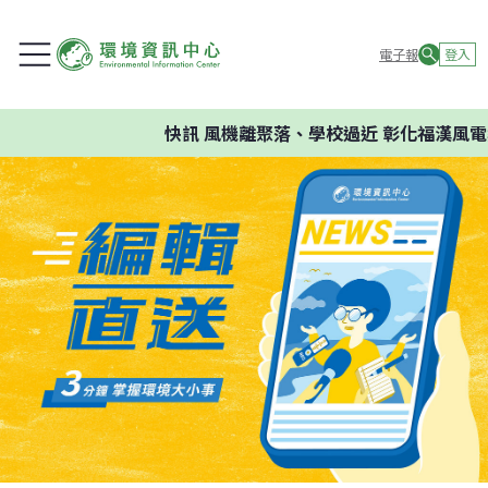
電子報
登入
快訊
風機離聚落、學校過近 彰化福漢風電