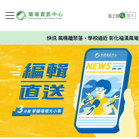
電子報
登入
快訊
風機離聚落、學校過近 彰化福漢風電