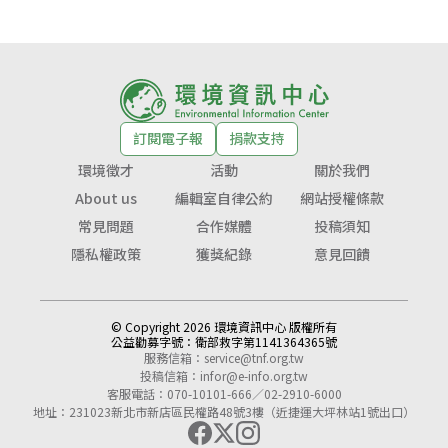
訂閱電子報
捐款支持
環境徵才
活動
關於我們
About us
編輯室自律公約
網站授權條款
常見問題
合作媒體
投稿須知
隱私權政策
獲獎紀錄
意見回饋
© Copyright 2026 環境資訊中心 版權所有
公益勸募字號：
衛部救字第1141364365號
服務信箱：
service@tnf.org.tw
投稿信箱：
infor@e-info.org.tw
客服電話：070-10101-666／02-2910-6000
地址：231023新北市新店區民權路48號3樓（近捷運大坪林站1號出口）