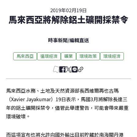
2019年02月19日
馬來西亞將解除鋁土礦開採禁令
時事新聞
/
編輯直送
馬來西亞
循環經濟
礦業
環境政策
環境經濟
馬來西亞水務、土地及天然資源部長西維爾再也古瑪
（Xavier Jayakumar）19日表示，馬國3月將解除長達三
年的鋁土礦開採禁令，儘管此舉遭警告，可能會帶來嚴重
環境破壞。
而這項宣布也將允許向國外輸出目前貯藏於南海關丹港