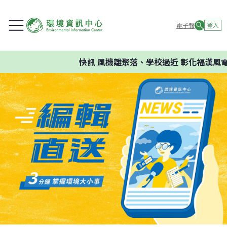
電子報
登入
快訊
風機離聚落、學校過近 彰化福漢風電