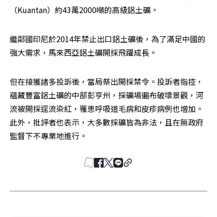
（Kuantan）約43萬2000噸的高級鋁土礦。
繼鄰國印尼於2014年禁止出口鋁土礦後，為了滿足中國的
強大需求，馬來西亞鋁土礦開採飛躍成長。
但在接獲諸多投訴後，當局祭出開採禁令。投訴者指控，
蘊藏豐富鋁土礦的中部彭亨州，採礦場遍布破壞景觀，河
流被開採逕流染紅，罹患呼吸道毛病和皮疹病例也增加。
此外，批評者也表示，大多數採礦皆為非法，且在無政府
監督下不專業地進行。