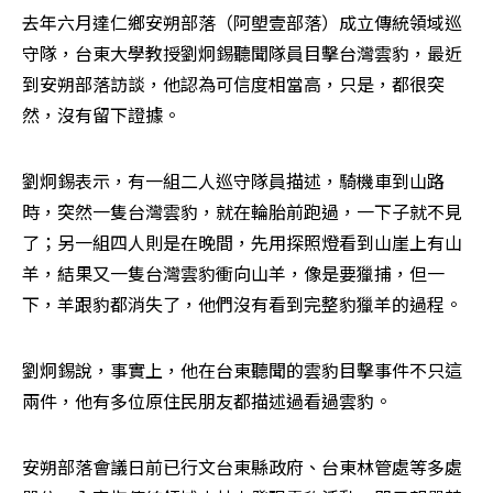
去年六月達仁鄉安朔部落（阿塱壹部落）成立傳統領域巡
守隊，台東大學教授劉炯錫聽聞隊員目擊台灣雲豹，最近
到安朔部落訪談，他認為可信度相當高，只是，都很突
然，沒有留下證據。
劉炯錫表示，有一組二人巡守隊員描述，騎機車到山路
時，突然一隻台灣雲豹，就在輪胎前跑過，一下子就不見
了；另一組四人則是在晚間，先用探照燈看到山崖上有山
羊，結果又一隻台灣雲豹衝向山羊，像是要獵捕，但一
下，羊跟豹都消失了，他們沒有看到完整豹獵羊的過程。
劉炯錫說，事實上，他在台東聽聞的雲豹目擊事件不只這
兩件，他有多位原住民朋友都描述過看過雲豹。
安朔部落會議日前已行文台東縣政府、台東林管處等多處