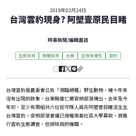
2019年02月24日
台灣雲豹現身? 阿塱壹原民目睹
時事新聞
/
編輯直送
生態保育
物種保育
台東
生物多樣性
雲豹
台灣雲豹是農委會公告「瀕臨絕種」野生動物，幾十年來
沒有出現的跡象。台東縣達仁鄉安朔部落傳出，去年及今
年初，至少有兩組共六位巡守隊人員在阿塱壹目睹活生生
台灣雲豹。安朔部落會議已授權南島社區大學募款，將進
行雲豹生態調查，但排除政府機關。