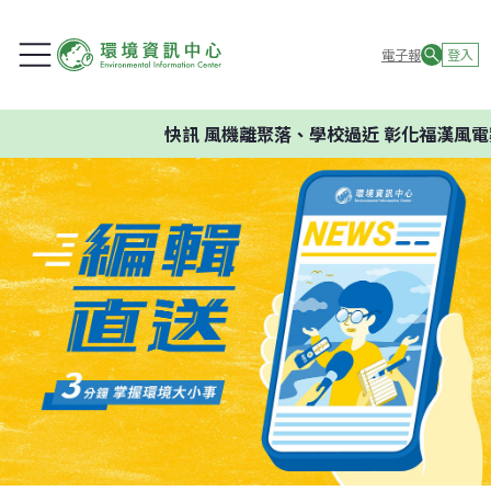
電子報
登入
快訊
風機離聚落、學校過近 彰化福漢風電