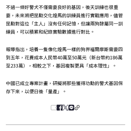
不過一條好警犬不僅需要良好的基因，後天訓練也很重
要，未來將把昆勳交化煌馬的訓練員進行實戰應用，儘管
昆勳對這位「主人」沒有任何記憶，但讓兩狗隸屬同一訓
練員，可以積累和紀錄實驗數據進行對比。
報導指出，培養一隻像化煌馬一樣的狗界福爾摩斯需要四
到五年，花費成本人民幣40萬至50萬元（新台幣約186萬
至233萬），相較之下，基因複製更具「成本理性」。
中國已成立專案計畫，研擬將那些獲得功勳的警犬基因保
存下來，以便日後「量產」。