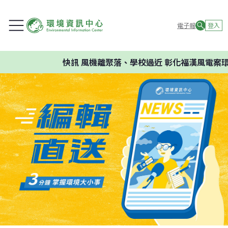
電子報
登入
快訊
風機離聚落、學校過近 彰化福漢風電案環