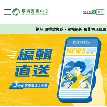
電子報
登入
快訊
風機離聚落、學校過近 彰化福漢風電