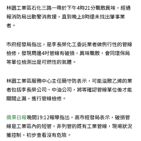
林園工業區石化三路一帶於下午4時21分飄散異味，經通
報消防局出動警消救援，直到晚上8時還未找出肇事業
者。
市府經發局指出，是李長榮化工委託業者做例行性的管線
檢修，發現周邊4吋管線有破損，異味飄散，會同環保局
等單位檢測出是可燃性的氣體。
林園工業區服務中心主任簡守防表示，可能溢散乙烯的業
者包括李長榮公司、中油公司，將等確認管線單位後才能
關閥止漏，進行管線檢修。
蘋果日報
晚間19:12報導指出，高市經發局表示，破損管
線是工業區內的短管，非列管的既有工業管線，現場狀況
獲控制，初步查看沒有危險。