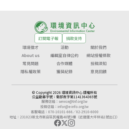
訂閱電子報
捐款支持
環境徵才
活動
關於我們
About us
編輯室自律公約
網站授權條款
常見問題
合作媒體
投稿須知
隱私權政策
獲獎紀錄
意見回饋
© Copyright 2026 環境資訊中心 版權所有
公益勸募字號：
衛部救字第1141364365號
服務信箱：
service@tnf.org.tw
投稿信箱：
infor@e-info.org.tw
客服電話：070-10101-666／02-2910-6000
地址：231023新北市新店區民權路48號3樓（近捷運大坪林站1號出口）