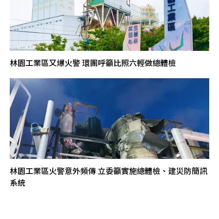
林園工業區又爆火警 環團呼籲比照六輕做總體檢
林園工業區火警意外頻傳 立委籲實施總體檢、建災防簡訊
系統