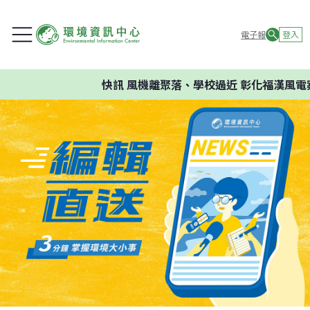
電子報
登入
快訊
風機離聚落、學校過近 彰化福漢風電案環