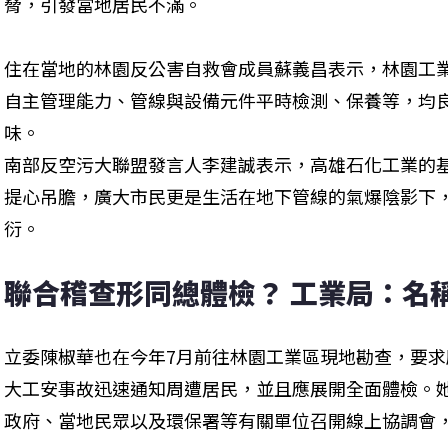
脅，引發當地居民不滿。
住在當地的林園反公害自救會成員蘇義昌表示，林園工業
自主管理能力、管線與設備元件平時檢測、保養等，均
味。

南部反空污大聯盟發言人李建誠表示，高雄石化工業的
提心吊膽，廣大市民更是生活在地下管線的氣爆陰影下
衍。
聯合稽查形同總體檢？ 工業局：名
立委陳椒華也在今年7月前往林園工業區現地勘查，要求
大工安事故迅速通知周遭居民，並且應展開全面體檢。她
政府、當地民眾以及環保署等有關單位召開線上協調會