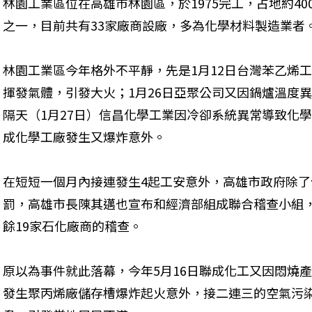
林園工業區位在高雄市林園區，於1975完工，占地約4
之一，目前共有33家廠商設廠，多為化學材料製造業者
林園工業區今年格外不平靜，先是1月12日台灣苯乙烯
揮發氣體，引發大火；1月26日亞聚公司又因鍋爐溫度
隔天（1月27日）信昌化學工業因冷卻系統異常導致化學
成化學工廠發生又爆炸意外。
在短短一個月內接連發生4起工安意外，高雄市政府除
罰，高雄市長陳其邁也宣布和經濟部組成聯合稽查小組，
餘19家石化廠商的稽查。
原以為事件就此落幕，今年5月16日聯成化工又因悶燒產
發生聚丙烯廠儲存槽爆炸起火意外，接二連三的空氣污