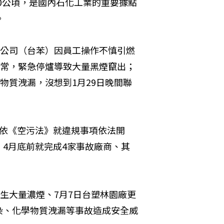
00公頃，是國內石化工業的重要據點
。
工公司（台苯）因員工操作不慎引燃
異常，緊急停爐導致大量黑煙竄出；
物質洩漏，沒想到1月29日晚間聯
了依《空污法》就違規事項依法開
4月底前就完成4家事故廠商、其
生大量濃煙、7月7日台塑林園廠更
染、化學物質洩漏等事故造成安全威