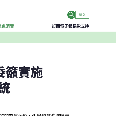
登入
綠色消費
訂閱電子報
捐款支持
委籲實施
統
引發的空氣污染、化學物質洩漏隱憂