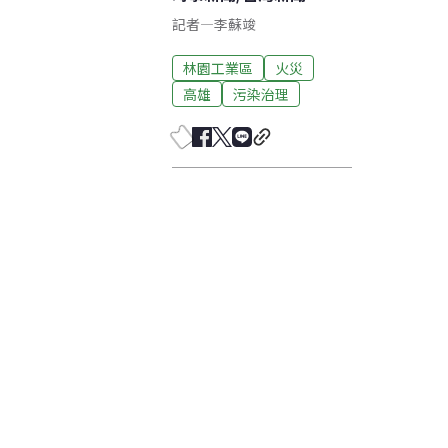
記者
—
李蘇竣
林園工業區
火災
高雄
污染治理