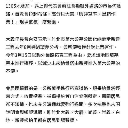
1305地號前，遇上與代表會前往會勘聯外道路的市長何淦
銘，自救會拉起布條，高分貝大罵「環評草率、黑箱作
業！」現場氣氛一度緊張。
大義里長曾台安表示，竹北市第六公墓公園化納骨堂新建
工程去年8月通過環差分析，公所便積極針對此案運作，
今年3月15日以聯外道路拓寬工程為由，要求該地區墳墓
墓主進行遷葬，以減少未來納骨塔由新豐進入第六公墓的
不便。
令居民憤慨的是，公所著手進行拓寬道路、規畫納骨塔經
營方式、收費標準、補償措施等自治條例擬定，鳳岡居民
卻不知情，也未充分溝通就要強行過關，多次抗爭也未開
說明會與鄉親溝通，昨竹北大義、大眉、尚義、崇義、白
地、新豐松柏里都有居民到場聲援。