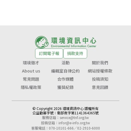
訂閱電子報
捐款支持
環境徵才
活動
關於我們
About us
編輯室自律公約
網站授權條款
常見問題
合作媒體
投稿須知
隱私權政策
獲獎紀錄
意見回饋
© Copyright 2026 環境資訊中心 版權所有
公益勸募字號：
衛部救字第1141364365號
服務信箱：
service@tnf.org.tw
投稿信箱：
infor@e-info.org.tw
客服電話：070-10101-666／02-2910-6000