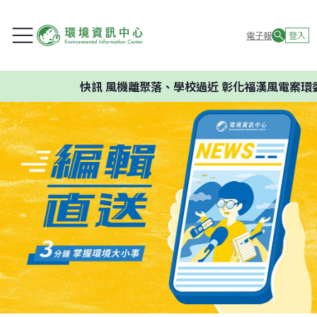
電子報
登入
快訊
風機離聚落、學校過近 彰化福漢風電案環委