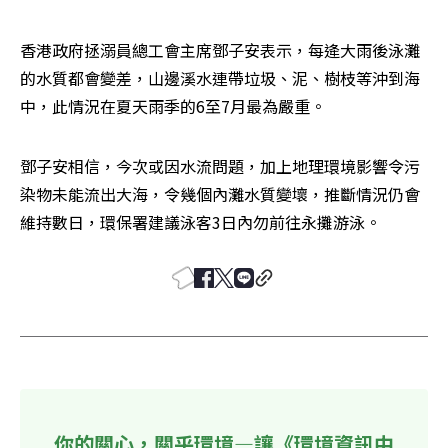
香港政府拯溺員總工會主席鄧子安表示，每逄大雨後泳灘
的水質都會變差，山邊溪水連帶垃圾、泥、樹枝等沖到海
中，此情況在夏天雨季的6至7月最為嚴重。
鄧子安相信，今次或因水流問題，加上地理環境影響令污
染物未能流出大海，令幾個內灘水質變壞，推斷情況仍會
維持數日，環保署建議泳客3日內勿前往永攤游泳。
你的關心，關乎環境—讓《環境資訊中