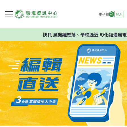
電子報
登入
快訊
風機離聚落、學校過近 彰化福漢風電