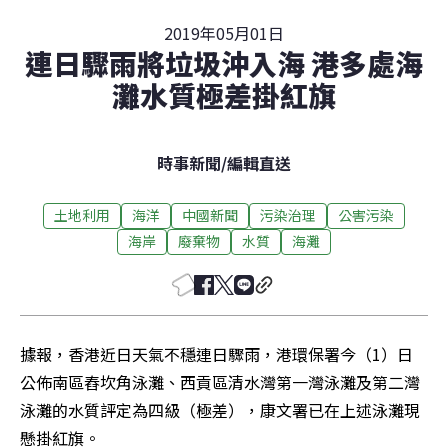
2019年05月01日
連日驟雨將垃圾沖入海 港多處海
灘水質極差掛紅旗
時事新聞
/
編輯直送
土地利用
海洋
中國新聞
污染治理
公害污染
海岸
廢棄物
水質
海灘
據報，香港近日天氣不穩連日驟雨，港環保署今（1）日
公佈南區舂坎角泳灘、西貢區清水灣第一灣泳灘及第二灣
泳灘的水質評定為四級（極差），康文署已在上述泳灘現
懸掛紅旗。