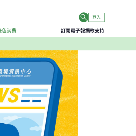
登入
綠色消費
訂閱電子報
捐款支持