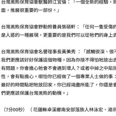
台灣黑熊保育協會獸醫師江宜倫：「一個全新的經驗，
面，推展很重要的一部份。」
台灣黑熊保育協會野動照養員張碩軒：「任何一隻受傷
是人道的一種展現，更重要的是我們可以從牠們的身上
台灣黑熊保育協會名譽理事長黃美秀 ：「感觸很深、很
我們更應該好好保護這個物種。因為你捨不得怕牠放出
有問題。你會擔心牠會不會遇到壞人？或者中掉之中陷
性，會有點擔心。哪怕你已經做了一個專業人士做的事
最好的時間點把牠放回家，你已經竭盡所能了，你還是
們更應該保護台灣黑熊的動機。」
（7分00秒）（ 花蓮縣卓溪鄉南安部落族人林泳宏、湯