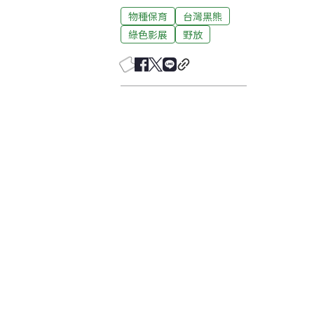
物種保育
台灣黑熊
綠色影展
野放