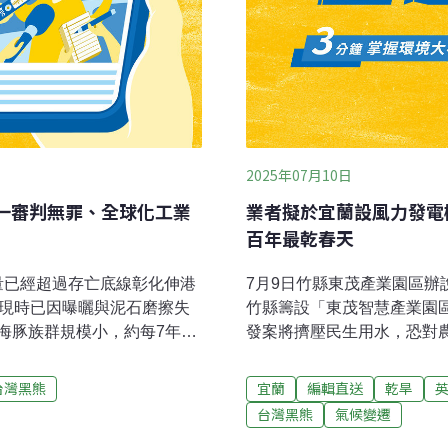
2025年07月10日
一審判無罪、全球化工業
業者擬於宜蘭設風力發電
百年最乾春天
數量已經超過存亡底線彰化伸港
7月9日竹縣東茂產業園區辦
發現時已因曝曬與泥石磨擦失
竹縣籌設「東茂智慧產業園
海豚族群規模小，約每7年僅
發案將擠壓民生用水，恐對
底線。（公視新聞網報導）黑
源多元開發中，應無虞。（
非洲豬瘟疫情爆發，廚餘議題
民眾跳腳「台東不要、宜蘭
台灣黑熊
宜蘭
編輯直送
乾旱
虻生態循環模式，不只是環
司籌備處計畫設置風力發電廠
台灣黑熊
氣候變遷
教育處比照其他縣市引進校
力發電機，儘管業者解釋尚