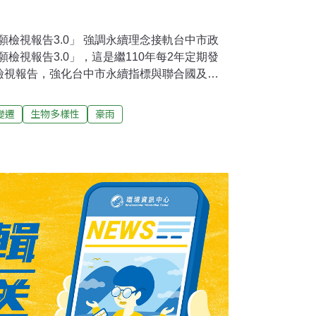
自願檢視報告3.0」 強調永續理念接軌台中市政
自願檢視報告3.0」，這是繼110年每2年定期發
檢視報告，強化台中市永續指標與聯合國及台
標與永續計畫數量都有所增加。在環境永續與社
續淨零三部曲」和「公托公幼倍倍增政策」，
變遷
生物多樣性
豪雨
城市熱島效應與實施居住正義。（中央社報
南岸 山佳陽部落首記錄林保署台中分署在台中
路上架設紅外線相機兩年來，首度拍攝到台灣
海拔約2100公尺，距離佳陽部落約2公里。梨
灣黑熊的棲地，林保署已設置38台紅外線相機
理食物、垃圾與飼料，避免吸引黑熊。林保署
，結伴同行，攜帶熊鈴、防熊噴霧等防護用