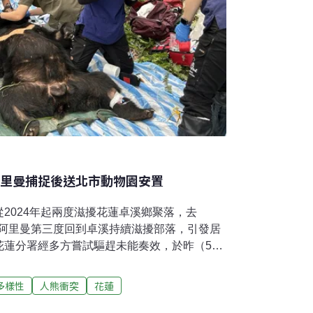
阿里曼捕捉後送北市動物園安置
2024年起兩度滋擾花蓮卓溪鄉聚落，去
後的阿里曼第三度回到卓溪持續滋擾部落，引發居
花蓮分署經多方嘗試驅趕未能奏效，於昨（5）
至台北市立動物園安置，未來將不再野放。林
台北動物園安置林保署花蓮分署今（6）日透過
多樣性
人熊衝突
花蓮
續於部落周邊活動，加上不時掠食家禽，已引
公熊，且東部地區近年黑熊族群增長趨勢明