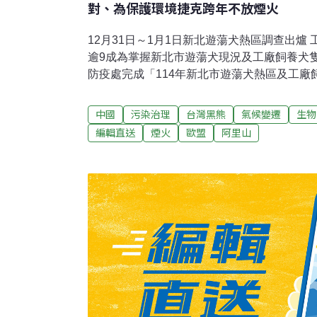
對、為保護環境捷克跨年不放煙火
12月31日～1月1日新北遊蕩犬熱區調查出爐
逾9成為掌握新北市遊蕩犬現況及工廠飼養犬
防疫處完成「114年新北市遊蕩犬熱區及工廠
示，多數里長對相關法規與TNVR政策具備
理覆蓋率也達九成以上，政策宣導與執行成效
中國
污染治理
台灣黑熊
氣候變遷
生物
里山首見！台灣黑熊闖工寮翻冰箱 撬開罐頭
編輯直送
煙火
歐盟
阿里山
傳台灣黑熊闖入工寮開冰箱翻找食物事件，現
食的跡象，由於這是嘉義縣大阿里山地區第一
式紀錄，林業及自然保育署嘉義分署獲報派員
線自動相機進行監測，並發熊鈴及防熊噴霧給
報導）