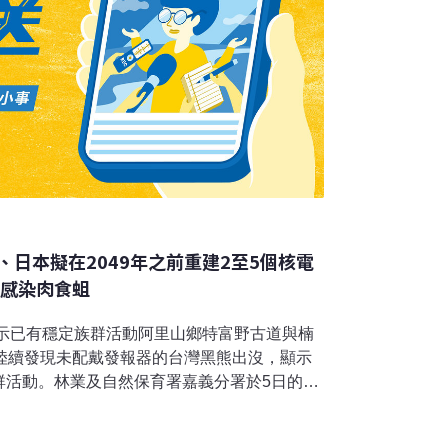
日本擬在2049年之前重建2至5個核電
隻感染肉食蛆
顯示已有穩定族群活動阿里山鄉特富野古道與楠
月陸續發現未配戴發報器的台灣黑熊出沒，顯示
群活動。林業及自然保育署嘉義分署於5日的新
台灣黑熊生態服務給付計畫，鄒族獵人獵會已成
。嘉義分署說，特富野古道為熱門登山路線，但