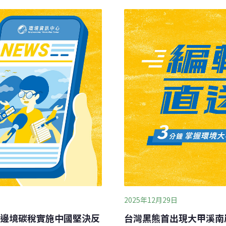
作業，也呼籲山區民眾與遊
顯，決定由花蓮分署再次捕
聯合新聞網報導）
過十多天的努力，阿里曼於
邀請山里部落族人共同參與
確認其健康狀況穩定，重達1
機構的大型動物照養空間暫
置，並於昨日傍晚抵
2025年12月29日
邊境碳稅實施中國堅決反
台灣黑熊首出現大甲溪南