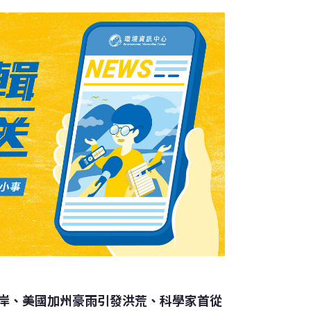
捉並長期安置，以避免進一步的人熊衝突。經
昨日上午順利被捕獲。捉捕過程中，花蓮分署
任務。由野灣野生動物醫院人員麻醉檢視後，
12公斤。花蓮分署指出，因現有野生動物收容
時飽和，決定將阿里曼送往台北市立動物園安
岸、美國加州豪雨引發洪荒、科學家首從