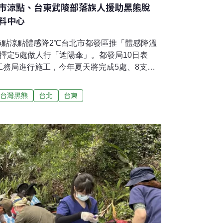
市涼點、台東武陵部落族人援助黑熊脫
料中心
5點涼點體感降2℃台北市都發區推「體感降溫
擇定5處做人行「遮陽傘」。都發局10日表
工務局進行施工，今年夏天將完成5處、8支示
櫃公司金益鼎大火 廠房燃燒1000平方公尺以回
鼎 ，位於竹市香山區的廠房12日傳出火警，
台灣黑熊
台北
台東
，燃燒面積為1000平方公尺，所幸無人員受
武陵部落族人援助黑熊脫困