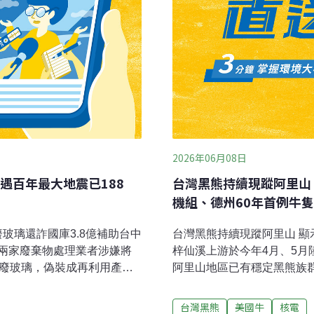
2026年06月08日
遇百年最大地震已188
台灣黑熊持續現蹤阿里山、
機組、德州60年首例牛
廢玻璃還詐國庫3.8億補助台中
台灣黑熊持續現蹤阿里山 
兩家廢棄物處理業者涉嫌將
梓仙溪上游於今年4月、5
鉛廢玻璃，偽裝成再利用產品
阿里山地區已有穩定黑熊族
量最高超標206倍，業者另
聞稿表示，自2022年推動
3.8億元，今天依廢棄物清
功連續4年記錄到黑熊蹤跡
台灣黑熊
美國牛
核電