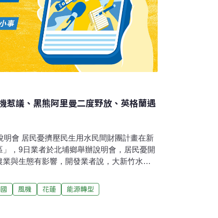
機惹議、黑熊阿里曼二度野放、英格蘭遇
說明會 居民憂擠壓民生用水民間財團計畫在新
區」，9日業者於北埔鄉舉辦說明會，居民憂開
農業與生態有影響，開發業者說，大新竹水資
中央社報導）風電廠進駐宜蘭沿海插14根機組
也不要」宜蘭海岸線優美，卻傳出宜風電力公
英國
風機
花蓮
能源轉型
，五結及蘇澳長達7公里海岸將被插上14部風
未定案，但已引爆抗議，縣議員謝燦輝跳腳