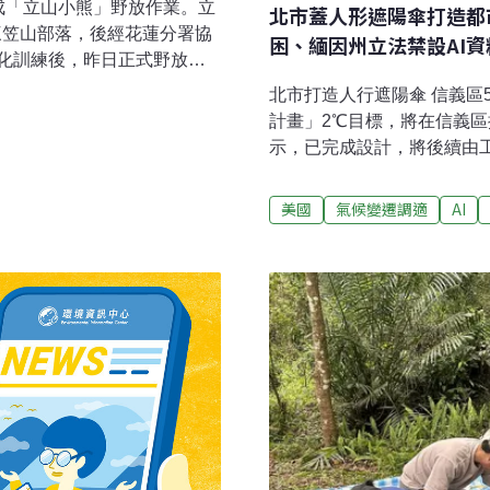
成「立山小熊」野放作業。立
北市蓋人形遮陽傘打造都
村三笠山部落，後經花蓮分署協
困、緬因州立法禁設AI資
化訓練後，昨日正式野放。
其重返山林的祝福。族人與花蓮
北市打造人行遮陽傘 信義區
分署新聞稿，去年11月9日
計畫」2℃目標，將在信義區
目擊黑熊抓雞侵擾，立即派
示，已完成設計，將後續由
當晚花蓮分署在族人的協助
範點。（自由時報 報導）上
並將黑熊後送東部野生動物救傷
收貴金屬著稱的上櫃公司金益
美國
氣候變遷調適
AI
示，立山小熊去年11月誘捕
消防局出動大批警消前往灌救
，經照養後，健康狀況穩定，
困。（自由時報 報導）台東
評估均顯示已具備野外獨立生
地野外適應訓練，包括自