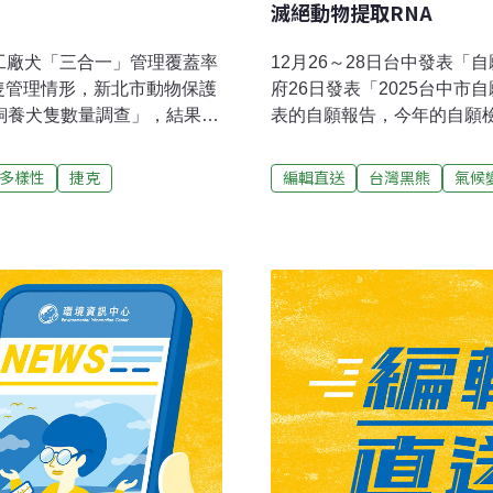
滅絕動物提取RNA
 工廠犬「三合一」管理覆蓋率
12月26～28日台中發表「
隻管理情形，新北市動物保護
府26日發表「2025台中市
飼養犬隻數量調查」，結果顯
表的自願報告，今年的自願
基本認識，工廠犬「三合一」管
灣SDGs的聯結性，永續指
顯著。（自由時報報導）阿
會永續政策，分別提出「永
多樣性
捷克
編輯直送
台灣黑熊
氣候
取食嘉義縣阿里山鄉達邦村驚
期望淨零排放法制化、減緩
場還有罐頭遭暴力破壞後取
導）台灣黑熊首出現大甲溪
次發生台灣黑熊入侵工寮正
梨山佳陽部落附近的產業道
至現場勘查後，已架設紅外
黑熊出沒影像，拍攝到的地點
民眾保護自己。（自由時報
山與大甲溪沿線原本就是台
監測，並加強宣導，妥善管
也呼籲上山活動時保持警覺