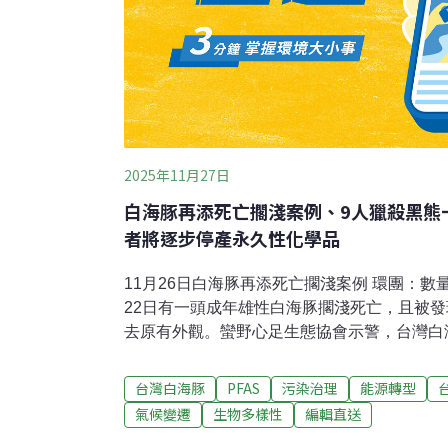
2025年11月27日
白海豚再添死亡擱淺案例、9人獵殺黑熊
者將逐步停產永久性化學品
11月26日白海豚再添死亡擱淺案例 環團：
22日有一頭成年雄性白海豚擱淺死亡，且被
去原有外觀。蠻野心足生態協會示警，台灣白
能承受1起人為死亡，但目前頻率已遠超存亡
水虻進校園廚餘零運出 嘉市議員推生態教育
台灣白海豚
PFAS
污染治理
能源轉型
引發國人關注，嘉市議員上午質詢指稱，黑水
氣候變遷
生物多樣性
編輯直送
保技術，更是貼近生活的食農教育利器，要求