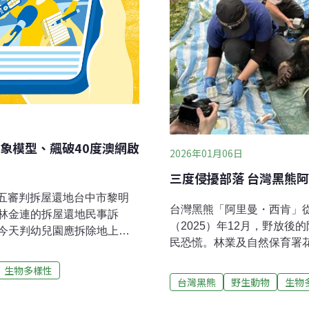
象模型、飆破40度澳網啟
2026年01月06日
三度侵擾部落 台灣黑熊
更五審判拆屋還地台中市黎明
台灣黑熊「阿里曼・西肯」從
林金連的拆屋還地民事訴
（2025）年12月，野放
今天判幼兒園應拆除地上
民恐慌。林業及自然保育署
熊出沒今年以來已有8起 嘉義
日順利捕獲後，將阿里曼送
通報趨於頻繁，林保署嘉義
生物多樣性
保署與部落族人合作捕熊 送
或民宅受侵擾紀錄，區域集中
台灣黑熊
野生動物
生物
新聞稿表示，由於阿里曼持
提升，黑熊棲地與人類生活區
發居民擔憂。考量阿里曼為