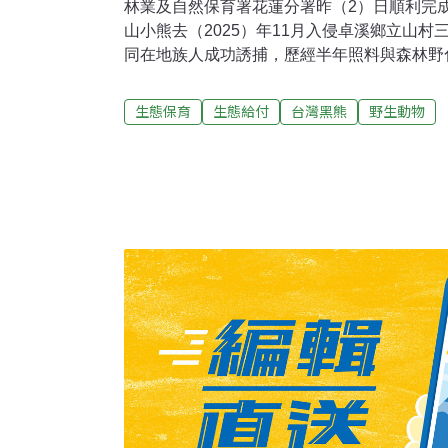
林業及自然保育署花蓮分署昨（2）日順利完
山小熊去（2025）年11月入侵卓溪鄉立山
同在地族人成功誘捕，歷經半年照料與森林野
部落特別替小熊命名為「Ciang」，象徵對
分署協力捕獲黑熊 照料半年進行野放根據花蓮
生態保育
生態給付
台灣黑熊
野生動物
上午花蓮分署接獲三笠山部落何智超先生通報
遣人員前往勘查，並設置紅外線照相機監控。
下佈設2組誘捕籠，於21時46分成功捕獲，
中心野灣動物醫院檢查個體狀況。花蓮分署表
時，體重僅12.3公斤，體態消瘦且營養不良
體重已增至37.7公斤，各項健康檢查及行為
存能力。4月份起，開始進行森林野訓場域實