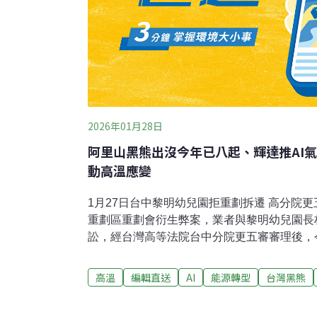
2026年01月28日
阿里山黑熊出沒今年已八起、輝達推AI氣
動高溫應變
1月27日台中黎明幼兒園拒重劃拆遷 高分院
重劃區重劃會衍生弊案，業者與黎明幼兒園長
訟，經台灣高等法院台中分院更五審審理後，
物，全案仍可上訴。（中央社報導）阿里山黑
分署籲民眾加強防範嘉義縣阿里山鄉黑熊侵擾
高溫
編輯直送
AI
能源轉型
台灣黑熊
分署表示，今年元月至今已累計接獲8起工寮
於海拔989至1230公尺間，顯示隨保育成效