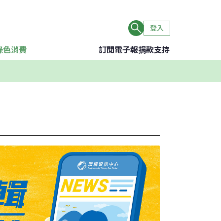
登入
綠色消費
訂閱電子報
捐款支持