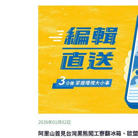
域交疊情況增加。嘉義分署除啟動監測與誘捕
客務必掌握防範要訣，落實人熊和平共存。（
2026年01月02日
阿里山首見台灣黑熊闖工寮翻冰箱、歐盟