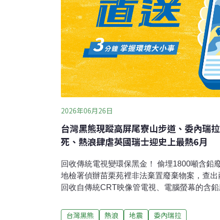
2026年06月26日
台灣黑熊現蹤高屏尾寮山步道、委內瑞拉
死、熱浪肆虐英國瑞士迎史上最熱6月
回收傳統電視變環保黑金！ 偷埋1800噸含鉛
地檢署偵辦苗栗苑裡非法棄置廢棄物案，查出
回收自傳統CRT映像管電視、電腦螢幕的含
後非法棄置，總量高達1800公噸，驗出鉛溶出
涉嫌虛報回收再利用比例，詐領環境部補助款逾
台灣黑熊
熱浪
地震
委內瑞拉