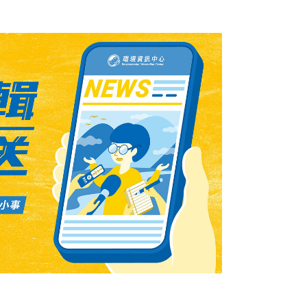
距離，請民眾勿恐慌。(中央社報導)寶瓶星油
海保署緊急應變行經高雄彌陀西南海域的聖克里
4日晚上船艉艉軸斷裂造成機艙浸水，海巡署成
啟動衛星監控是否有油料洩漏污染。海保署表
約200公升， 已要求船方拖至指定地點，24
防治措施。(自由時報報導)