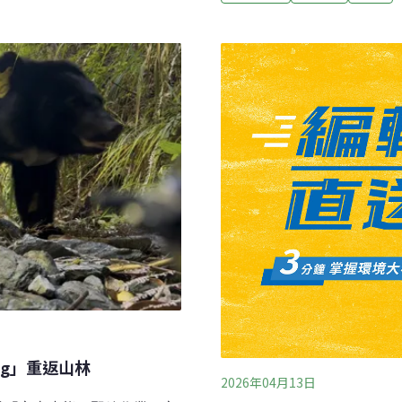
）黑熊現蹤高屏尾寮山步道
黑熊發現地與登山路線有一定
山區尾寮山，多年前曾被山
輪艉軸斷裂進水 海巡署、
過紅外線自動照相機在尾寮
斯多福籍「寶瓶星」油輪，
處），紀錄到台灣黑熊在5月
功搶救9名船員，海保署則
高警覺。林保署屏東分署表
示，船上存有約15噸及潤滑油
圍逐漸接近淺山地區，也推
小時內完成攔油索圍設等污染
人為干擾，因此黑熊移動到
Ciang」重返山林
2026年04月13日