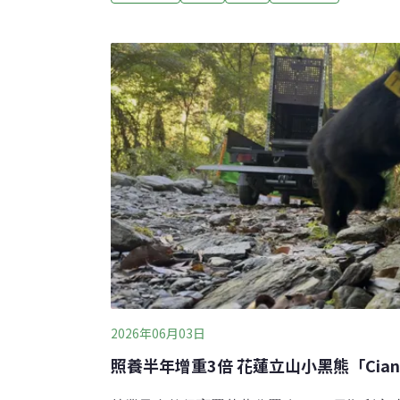
理法及詐欺等罪嫌偵結起訴。（自由時報報導
民眾入山提高警覺位於高雄市與屏東縣三地門
友目擊台灣黑熊蹤跡，近日林保署屏東分署透
山東側登山口至三角點間（約海拔1250公尺
30日活動的影像照片，提醒民眾入山時要提
示，台灣黑熊是保育類野生動物，近年活動範
測因去年尾寮山東側登山口進行施工，減少了
此區
2026年06月03日
照養半年增重3倍 花蓮立山小黑熊「