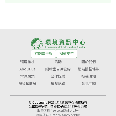
訂閱電子報
捐款支持
環境徵才
活動
關於我們
About us
編輯室自律公約
網站授權條款
常見問題
合作媒體
投稿須知
隱私權政策
獲獎紀錄
意見回饋
© Copyright 2026 環境資訊中心 版權所有
公益勸募字號：
衛部救字第1141364365號
服務信箱：
service@tnf.org.tw
投稿信箱：
infor@e-info.org.tw