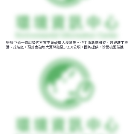
雖然中油一直說替代方案不會破壞大潭藻礁。但中油執意開發，蓋觀塘工業
港、挖航道，預計會破壞大潭藻礁至少210公頃。圖片提供：珍愛桃園藻礁