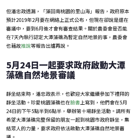
但潘忠政透漏，「藻回南桃園的里山海」報告，政府原本
預計2019年2月要在網絡上正式公布，但現在卻說是還在
審議中，要到6月後才會有審查結果。關於農委會是否能
在7天內執行認定大潭藻礁為暫定自然地景的事，農委會
也藉故
推說
等報告出爐再說。
5月24日一起要求政府啟動大潭
藻礁自然地景審議
靜坐結束時，潘忠政表示，也歡迎大家繼續參加下禮拜的
靜坐活動。珍愛桃園藻礁也在
臉書
上寫到，他們會在5月
24日的下午5點半到6點半，舉辦第十場靜坐活動。請所有
希望大潭藻礁完整保留的朋友一起到桃園市政府靜坐，集
結眾人的力量，要求政府依法啟動大潭藻礁自然地景審
議。