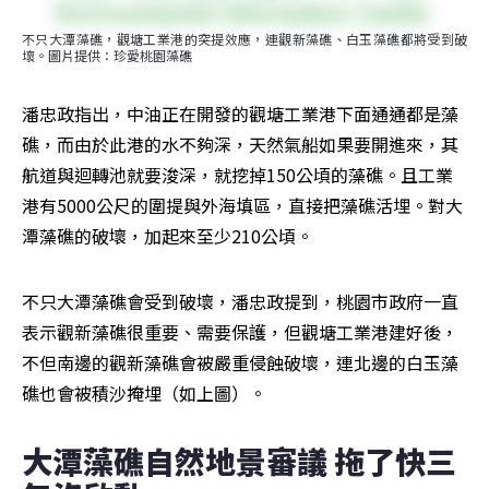
不只大潭藻礁，觀塘工業港的突提效應，連觀新藻礁、白玉藻礁都將受到破
壞。圖片提供：珍愛桃園藻礁
潘忠政指出，中油正在開發的觀塘工業港下面通通都是藻
礁，而由於此港的水不夠深，天然氣船如果要開進來，其
航道與迴轉池就要浚深，就挖掉150公頃的藻礁。且工業
港有5000公尺的圍提與外海填區，直接把藻礁活埋。對大
潭藻礁的破壞，加起來至少210公頃。
不只大潭藻礁會受到破壞，潘忠政提到，桃園市政府一直
表示觀新藻礁很重要、需要保護，但觀塘工業港建好後，
不但南邊的觀新藻礁會被嚴重侵蝕破壞，連北邊的白玉藻
礁也會被積沙掩埋（如上圖）。
大潭藻礁自然地景審議 拖了快三