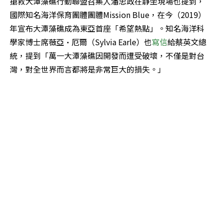
搶救大潭藻礁行動聯盟召集人潘忠政在靜坐現場也提到，
國際知名海洋保育團體團體Mission Blue，在今（2019）
年宣布大潭藻礁成為東亞首座「希望熱點」。知名海洋科
學家博士席薇亞·厄爾（Sylvia Earle）也
寫信
給蔡英文總
統，提到「萬一大潭藻礁因開發而遭受破壞，不僅是對台
灣，對全世界而言都將是非常巨大的損失。」