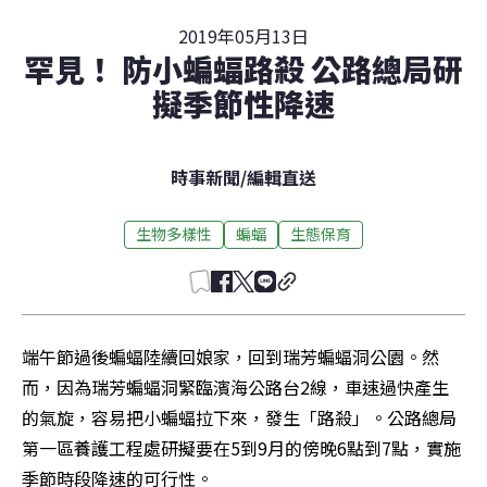
2019年05月13日
罕見！ 防小蝙蝠路殺 公路總局研
擬季節性降速
時事新聞
/
編輯直送
生物多樣性
蝙蝠
生態保育
端午節過後蝙蝠陸續回娘家，回到瑞芳蝙蝠洞公園。然
而，因為瑞芳蝙蝠洞緊臨濱海公路台2線，車速過快產生
的氣旋，容易把小蝙蝠拉下來，發生「路殺」。公路總局
第一區養護工程處研擬要在5到9月的傍晚6點到7點，實施
季節時段降速的可行性。