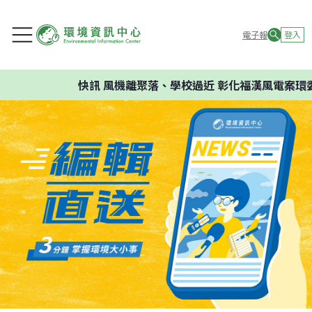
電子報
登入
快訊
風機離聚落、學校過近 彰化福漢風電案環委