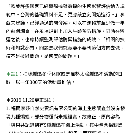
「歐美許多國家已經將風機對蝙蝠的生態影響評估納入規
範中。台灣的基礎資料不足，更應該立刻開始進行。」李
亞夫建議，已經通過的開發案，可以在運轉前至少做一年
的前期調查，在風場規劃上加入生態預防措施，同時在營
運之後，也應持續監測評估防禦措施的成效。「相關的技
術和知識都有，問題是我們究竟要不要朝這個方向去做。
這不是技術問題，是態度的問題。」
＊註1
：扣除蝙蝠冬季休眠或是風勢太強蝙蝠不活動的日
數，以一年300天的活動量推估。
＊2019.11.20更正註1：

1. 福爾摩莎自然史資訊有限公司的海上生態調查並沒有發
現九種蝙蝠，部分物種尚未經證實，故修正。原內容為
「結果共記錄到有9種蝙蝠在海上活動，其中包含摺翅蝠
（
Miniopterus fuliginosus
 ）和馬來西亞狐蝠。」
