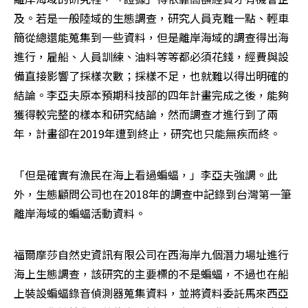
及。若是一般陸域的生態調查，研究人員克難一點、輕車
簡從總還能蒐集到一些資料，但是離岸海域的調查得出海
進行，雇船、人員訓練、油料等等都必須花錢，經費與設
備直接影響了採樣次數；採樣不足，也就難以得出明確的
結論。李亞夫原本預期科技部的四年計畫完成之後，能夠
獲得較完整的樣本和研究結論，然而調查才進行到了兩
年，計畫卻在2019年遭到終止，研究也只能無疾而終。
「但是確實有漁民在海上看過蝙蝠，」李亞夫強調。此
外，生態顧問公司也在2018年的調查中記錄到台灣第一筆
離岸海域的蝙蝠活動資料。
福爾摩莎自然史資訊有限公司在西海岸九個潛力場址進行
海上生態調查，該研究的主要標的不是蝙蝠，不過也在船
上裝設蝙蝠錄音偵測器蒐集資料，並將資料委託馬來西亞