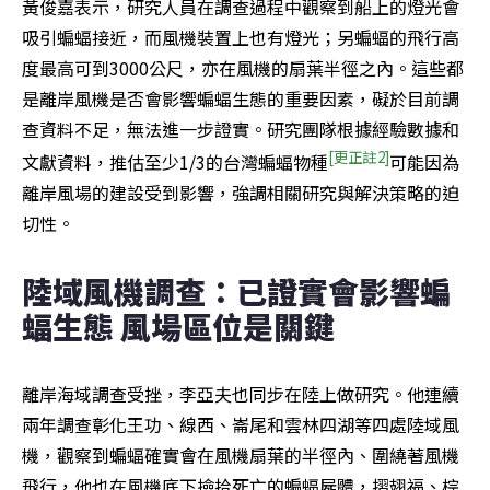
黃俊嘉表示，研究人員在調查過程中觀察到船上的燈光會
吸引蝙蝠接近，而風機裝置上也有燈光；另蝙蝠的飛行高
度最高可到3000公尺，亦在風機的扇葉半徑之內。這些都
是離岸風機是否會影響蝙蝠生態的重要因素，礙於目前調
查資料不足，無法進一步證實。研究團隊根據經驗數據和
[更正註2]
文獻資料，推估至少1/3的台灣蝙蝠物種
可能因為
離岸風場的建設受到影響，強調相關研究與解決策略的迫
切性。
陸域風機調查：已證實會影響蝙
蝠生態 風場區位是關鍵
離岸海域調查受挫，李亞夫也同步在陸上做研究。他連續
兩年調查彰化王功、線西、崙尾和雲林四湖等四處陸域風
機，觀察到蝙蝠確實會在風機扇葉的半徑內、圍繞著風機
飛行，他也在風機底下撿拾死亡的蝙蝠屍體，摺翅福、棕