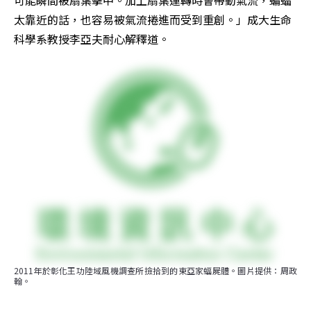
可能瞬間被扇葉擊中。加上扇葉運轉時會帶動氣流，蝙蝠
太靠近的話，也容易被氣流捲進而受到重創。」成大生命
科學系教授李亞夫耐心解釋道。
2011年於彰化王功陸域風機調查所撿拾到的東亞家蝠屍體。圖片提供：周政
翰。