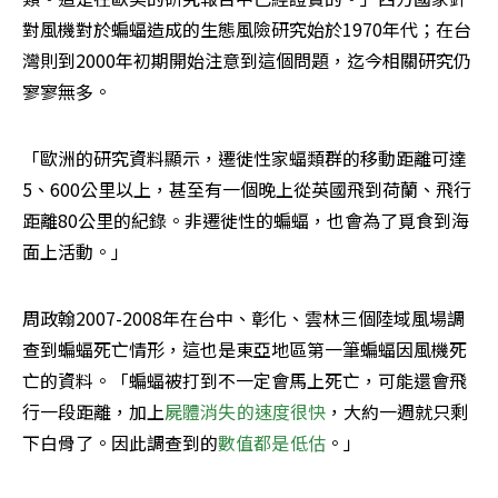
對風機對於蝙蝠造成的生態風險研究始於1970年代；在台
灣則到2000年初期開始注意到這個問題，迄今相關研究仍
寥寥無多。
「歐洲的研究資料顯示，遷徙性家蝠類群的移動距離可達
5、600公里以上，甚至有一個晚上從英國飛到荷蘭、飛行
距離80公里的紀錄。非遷徙性的蝙蝠，也會為了覓食到海
面上活動。」
周政翰2007-2008年在台中、彰化、雲林三個陸域風場調
查到蝙蝠死亡情形，這也是東亞地區第一筆蝙蝠因風機死
亡的資料。「蝙蝠被打到不一定會馬上死亡，可能還會飛
行一段距離，加上
屍體消失的速度很快
，大約一週就只剩
下白骨了。因此調查到的
數值都是低估
。」