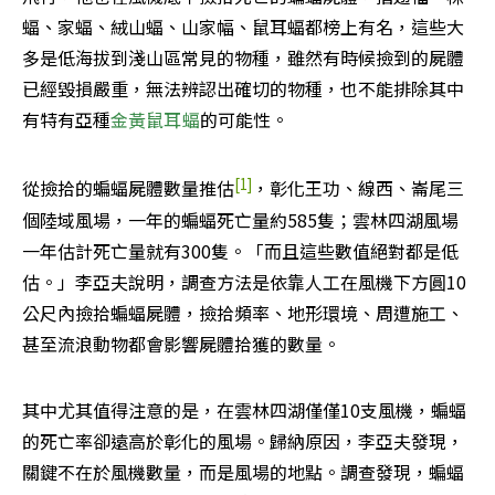
蝠、家蝠、絨山蝠、山家幅、鼠耳蝠都榜上有名，這些大
多是低海拔到淺山區常見的物種，雖然有時候撿到的屍體
已經毀損嚴重，無法辨認出確切的物種，也不能排除其中
有特有亞種
金黃鼠耳蝠
的可能性。
[1]
從撿拾的蝙蝠屍體數量推估
，彰化王功、線西、崙尾三
個陸域風場，一年的蝙蝠死亡量約585隻；雲林四湖風場
一年估計死亡量就有300隻。「而且這些數值絕對都是低
估。」李亞夫說明，調查方法是依靠人工在風機下方圓10
公尺內撿拾蝙蝠屍體，撿拾頻率、地形環境、周遭施工、
甚至流浪動物都會影響屍體拾獲的數量。
其中尤其值得注意的是，在雲林四湖僅僅10支風機，蝙蝠
的死亡率卻遠高於彰化的風場。歸納原因，李亞夫發現，
關鍵不在於風機數量，而是風場的地點。調查發現，蝙蝠