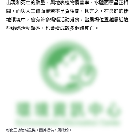
出現和死亡的數量，與地表植物覆蓋率、水體面積呈正相
關，而與人工鋪面覆蓋率呈負相關，換言之，在良好的棲
地環境中，會有許多蝙蝠活動覓食，當風場位置越靠近這
些蝙蝠活動熱區，也會造成較多個體死亡。
彰化王功陸域風機。圖片提供：周政翰。