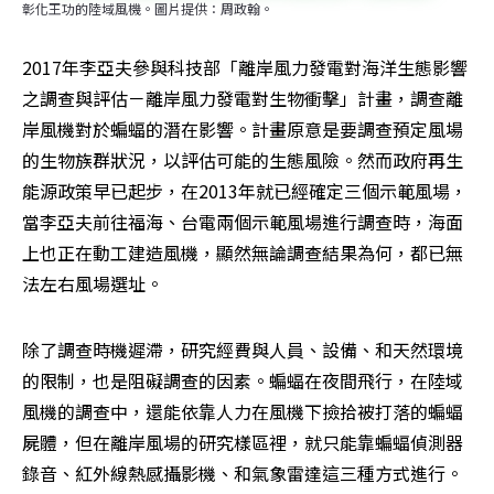
彰化王功的陸域風機。圖片提供：周政翰。
2017年李亞夫參與科技部「離岸風力發電對海洋生態影響
之調查與評估－離岸風力發電對生物衝擊」計畫，調查離
岸風機對於蝙蝠的潛在影響。計畫原意是要調查預定風場
的生物族群狀況，以評估可能的生態風險。然而政府再生
能源政策早已起步，在2013年就已經確定三個示範風場，
當李亞夫前往福海、台電兩個示範風場進行調查時，海面
上也正在動工建造風機，顯然無論調查結果為何，都已無
法左右風場選址。
除了調查時機遲滯，研究經費與人員、設備、和天然環境
的限制，也是阻礙調查的因素。蝙蝠在夜間飛行，在陸域
風機的調查中，還能依靠人力在風機下撿拾被打落的蝙蝠
屍體，但在離岸風場的研究樣區裡，就只能靠蝙蝠偵測器
錄音、紅外線熱感攝影機、和氣象雷達這三種方式進行。