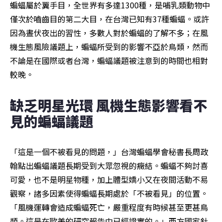
蝙蝠屬於翼手目，全世界有多達1300種，是哺乳類動物中
僅次於嚙齒目的第二大目，在台灣已知有37種蝙蝠。或許
因為晝伏夜出的習性，多數人對於蝙蝠的了解不多；在風
機生態風險議題上，蝙蝠所受到的影響不亞於鳥類，然而
不論是在國際或者台灣，蝙蝠議題被注意到的時間也相對
較晚。
缺乏明星光環 風機生態影響看不
見的蝙蝠議題
「這是一個不被看見的問題，」台灣蝙蝠學會秘書長周政
翰點出蝙蝠議題長期受到大眾忽視的癥結。蝙蝠不夠討喜
可愛，也不是明星物種，加上體型嬌小又在夜間活動不易
觀察，諸多因素使得蝙蝠長期處於「不被看見」的位置。
「風機運轉會造成蝙蝠死亡，嚴重程度有時候甚至更甚鳥
類。這是在歐美的研究報告中已經證實的。」西方國家針