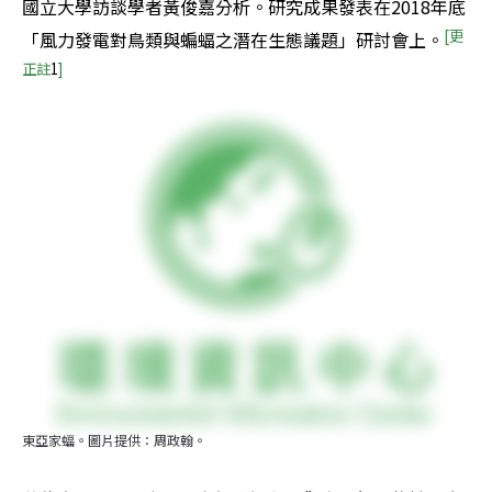
國立大學訪談學者黃俊嘉分析。研究成果發表在2018年底
[
更
「風力發電對鳥類與蝙蝠之潛在生態議題」研討會上。
正註
1
]
東亞家蝠。圖片提供：周政翰。