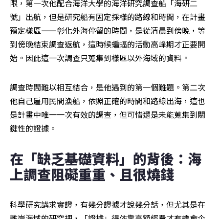
限，第一次他配合海洋大學的海洋研究調查船「海研二
號」出航，但是研究船有固定採樣的路線和時間，在計畫
預定樣區——彰化外海停留的時間，是從清晨到傍晚，等
到傍晚結束調查返航，這時候蝙蝠的活動高峰期才正要開
始。因此這一次調查只蒐集到樣區以外海域的資料。
調查時間難以相互結合，是他遇到的第一個難題。第二次
他自己雇用民間漁船，依照正確的時間和路線出海，這也
是計畫中唯一一次有效的調查，但可惜還是未能蒐集到關
鍵性的證據。
在「缺乏基礎資料」的背後：海
上調查阻礙重重、且很燒錢
科學研究講求實證，有幾分證據才說幾分話，但尤其是在
離岸海域的研究裡，「證據」得依靠高額經費才有機會企