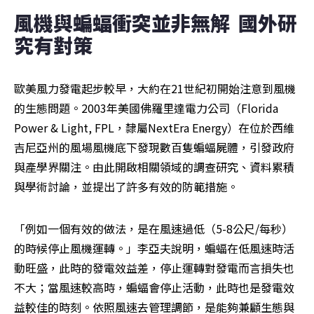
風機與蝙蝠衝突並非無解  國外研
究有對策
歐美風力發電起步較早，大約在21世紀初開始注意到風機
的生態問題。2003年美國佛羅里達電力公司（Florida 
Power & Light, FPL，隸屬NextEra Energy）在位於西維
吉尼亞州的風場風機底下發現數百隻蝙蝠屍體，引發政府
與產學界關注。由此開啟相關領域的調查研究、資料累積
與學術討論，並提出了許多有效的防範措施。
「例如一個有效的做法，是在風速過低（5-8公尺/每秒）
的時候停止風機運轉。」李亞夫說明，蝙蝠在低風速時活
動旺盛，此時的發電效益差，停止運轉對發電而言損失也
不大；當風速較高時，蝙蝠會停止活動，此時也是發電效
益較佳的時刻。依照風速去管理調節，是能夠兼顧生態與