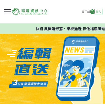
電子報
登入
快訊
風機離聚落、學校過近 彰化福漢風電