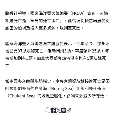
路透社報導，國家海洋暨大氣總署（NOAA）宣布，灰鯨
相繼死亡是「罕見的死亡事件」，此情況促使當局展開更
嚴密的檢視及投入更多資源，以判定死因。
國家海洋暨大氣總署漁業處官員表示，今年至今，加州水
域已有37頭灰鯨死亡、俄勒岡州3頭、華盛頓州25頭，阿
拉斯加則有5頭。加拿大西部卑詩省沿岸也有5頭灰鯨死
亡。
當中眾多灰鯨體脂肪稀少，令專家懷疑灰鯨接連死亡是因
阿拉斯加外海的白令海（Bering Sea）北部和楚科奇海
（Chukchi Sea）海域嚴重暖化，食物來源減少所導致。