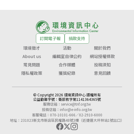
訂閱電子報
捐款支持
環境徵才
活動
關於我們
About us
編輯室自律公約
網站授權條款
常見問題
合作媒體
投稿須知
隱私權政策
獲獎紀錄
意見回饋
© Copyright 2026 環境資訊中心 版權所有
公益勸募字號：
衛部救字第1141364365號
服務信箱：
service@tnf.org.tw
投稿信箱：
infor@e-info.org.tw
客服電話：070-10101-666／02-2910-6000
地址：231023新北市新店區民權路48號3樓（近捷運大坪林站1號出口）