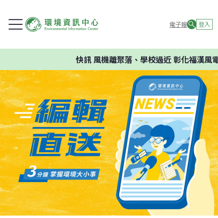
電子報
登入
快訊
風機離聚落、學校過近 彰化福漢風電