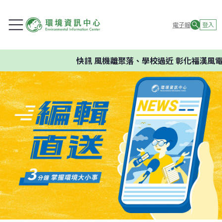
電子報
登入
快訊
風機離聚落、學校過近 彰化福漢風電