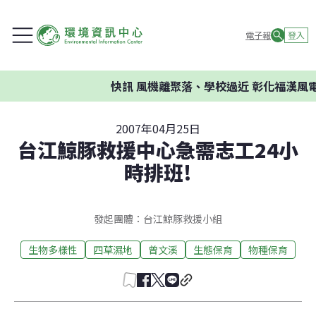
電子報
登入
快訊
風機離聚落、學校過近 彰化福漢風電
2007年04月25日
台江鯨豚救援中心急需志工24小
時排班!
發起團體：台江鯨豚救援小組
生物多樣性
四草濕地
曾文溪
生態保育
物種保育