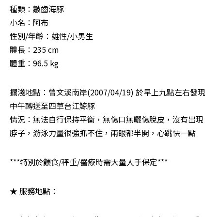
種類：皺齒海豚

小名：阿布

性別/年齡：雄性/小男生

體長：235 cm

體重：96.5 kg
擱淺地點：曾文溪南岸(2007/04/19) 於早上九點左右發現 
中午轉送至四草台江鯨豚

情況：無法自行保持平衡，無傷口無曬傷脫皮，沒有出現
脖子，游泳力量很強抓不住，兩眼都半開，心跳快一點
***特別於餵食/秤重/醫療時需大量人手保定***
★ 服務地點：