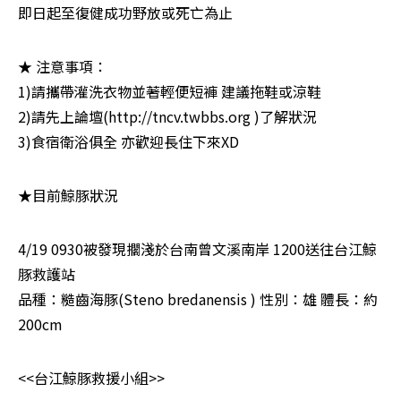
即日起至復健成功野放或死亡為止
★ 注意事項：

1)請攜帶灌洗衣物並著輕便短褲 建議拖鞋或涼鞋

2)請先上論壇(http://tncv.twbbs.org )了解狀況

3)食宿衛浴俱全 亦歡迎長住下來XD
★目前鯨豚狀況
4/19 0930被發現擱淺於台南曾文溪南岸 1200送往台江鯨
豚救護站

品種：糙齒海豚(Steno bredanensis ) 性別：雄 體長：約
200cm
<<台江鯨豚救援小組>>